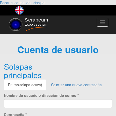
Pasar al contenido principal
Toggle
navigati
Cuenta de usuario
Solapas
principales
Entrar
(solapa activa)
Solicitar una nueva contraseña
Nombre de usuario o dirección de correo
*
Contraseña
*