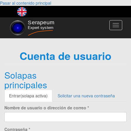
Pasar al contenido principal
Toggle
navigati
Cuenta de usuario
Solapas
principales
Entrar
(solapa activa)
Solicitar una nueva contraseña
Nombre de usuario o dirección de correo
*
Contraseña
*