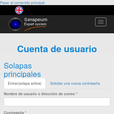
Pasar al contenido principal
Toggle
navigati
Cuenta de usuario
Solapas
principales
Entrar
(solapa activa)
Solicitar una nueva contraseña
Nombre de usuario o dirección de correo
*
Contraseña
*