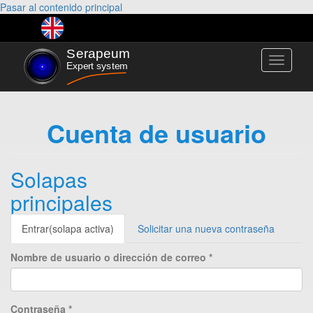
Pasar al contenido principal
Toggle
navigati
Cuenta de usuario
Solapas
principales
Entrar
(solapa activa)
Solicitar una nueva contraseña
Nombre de usuario o dirección de correo
*
Contraseña
*