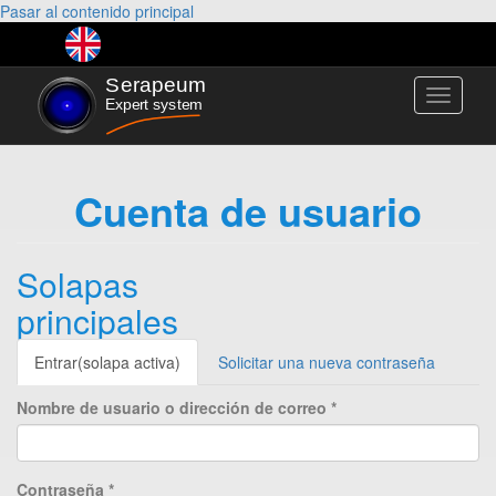
Pasar al contenido principal
Toggle
navigati
Cuenta de usuario
Solapas
principales
Entrar
(solapa activa)
Solicitar una nueva contraseña
Nombre de usuario o dirección de correo
*
Contraseña
*