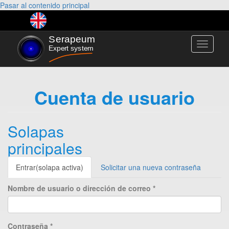
Pasar al contenido principal
Toggle
navigati
Cuenta de usuario
Solapas
principales
Entrar
(solapa activa)
Solicitar una nueva contraseña
Nombre de usuario o dirección de correo
*
Contraseña
*