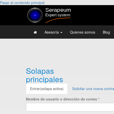
Pasar al contenido principal
Asesoría
Quienes somos
Blog
Solapas
principales
Entrar
(solapa activa)
Solicitar una nueva contr
Nombre de usuario o dirección de correo
*