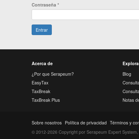
Contraseña
*
Entrar
Acerca de
Explora
¿Por que Serapeum?
Blog
EasyTax
Consulta
TaxBreak
Consult
TaxBreak Plus
Notas d
Sobre nosotros
Política de privacidad
Términos y co
© 2012-2026 Copyright por Serapeum Expert System, 