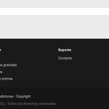
r
Soporte
Contacto
s gratuitas
as
e prensa
ndiciones
Copyright
S.L. Todos los derechos reservados