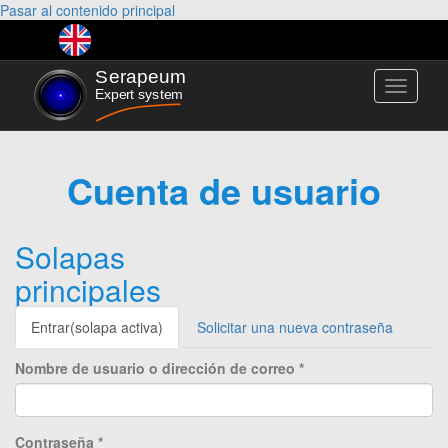
Pasar al contenido principal
Toggle
navigati
Cuenta de usuario
Solapas
principales
Entrar
(solapa activa)
Solicitar una nueva contraseña
Nombre de usuario o dirección de correo
*
Contraseña
*