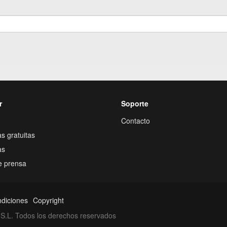
r
Soporte
Contacto
s gratuitas
as
e prensa
ndiciones
Copyright
S.L. Todos los derechos reservados