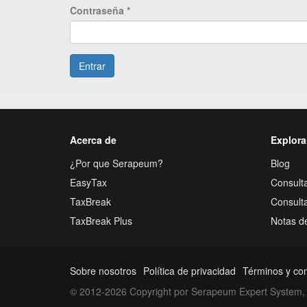
Contraseña
*
Entrar
Acerca de
Explora
¿Por que Serapeum?
Blog
EasyTax
Consulta
TaxBreak
Consult
TaxBreak Plus
Notas d
Sobre nosotros
Política de privacidad
Términos y co
© 2012-2026 Copyright por Serapeum Expert System, 