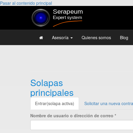
Pasar al contenido principal
Asesoría
Quienes somos
Blog
Solapas
principales
Entrar
(solapa activa)
Solicitar una nueva contr
Nombre de usuario o dirección de correo
*