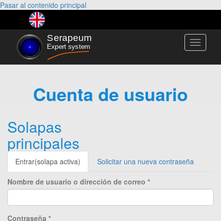
Pasar al contenido principal
Toggle
navigati
Cuenta de usuario
Solapas
principales
Entrar
(solapa activa)
Solicitar una nueva contraseña
Nombre de usuario o dirección de correo
*
Contraseña
*