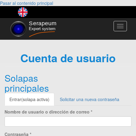
Pasar al contenido principal
Toggle
navigati
Cuenta de usuario
Solapas
principales
Entrar
(solapa activa)
Solicitar una nueva contraseña
Nombre de usuario o dirección de correo
*
Contraseña
*