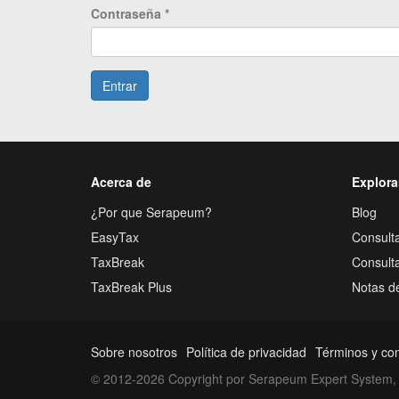
Contraseña
*
Entrar
Acerca de
Explora
¿Por que Serapeum?
Blog
EasyTax
Consulta
TaxBreak
Consult
TaxBreak Plus
Notas d
Sobre nosotros
Política de privacidad
Términos y co
© 2012-2026 Copyright por Serapeum Expert System, 