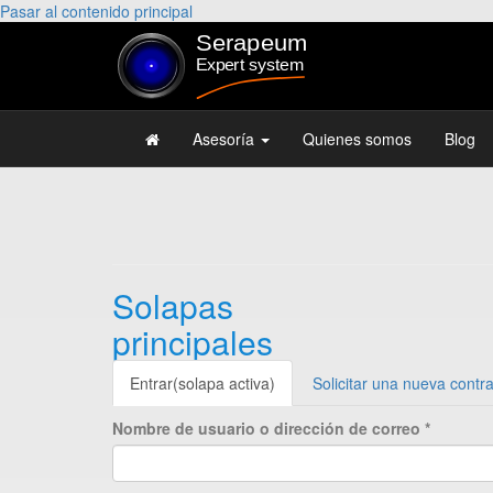
Pasar al contenido principal
Asesoría
Quienes somos
Blog
Solapas
principales
Entrar
(solapa activa)
Solicitar una nueva contr
Nombre de usuario o dirección de correo
*