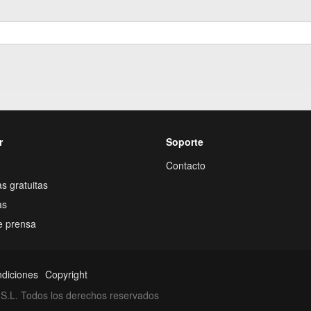
r
Soporte
Contacto
s gratuitas
as
e prensa
ndiciones
Copyright
S.L. Todos los derechos reservados