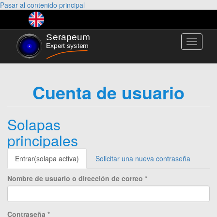
Pasar al contenido principal
Toggle
navigati
Cuenta de usuario
Solapas
principales
Entrar
(solapa activa)
Solicitar una nueva contraseña
Nombre de usuario o dirección de correo
*
Contraseña
*