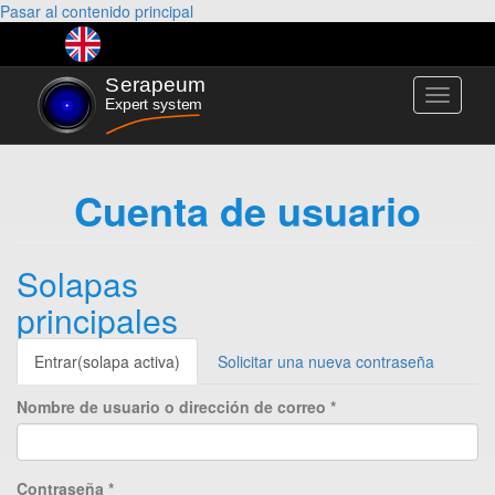
Pasar al contenido principal
Toggle
navigati
Cuenta de usuario
Solapas
principales
Entrar
(solapa activa)
Solicitar una nueva contraseña
Nombre de usuario o dirección de correo
*
Contraseña
*