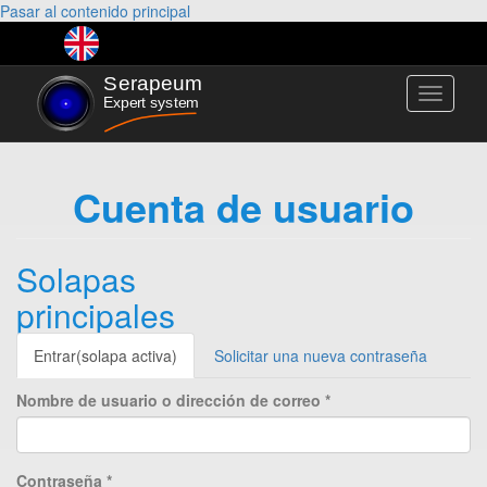
Pasar al contenido principal
Toggle
navigati
Cuenta de usuario
Solapas
principales
Entrar
(solapa activa)
Solicitar una nueva contraseña
Nombre de usuario o dirección de correo
*
Contraseña
*