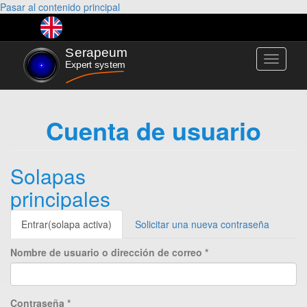
Pasar al contenido principal
Toggle
navigati
Cuenta de usuario
Solapas
principales
Entrar
(solapa activa)
Solicitar una nueva contraseña
Nombre de usuario o dirección de correo
*
Contraseña
*