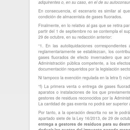
adquirentes o, en su caso, en el de su autoconsu
En consecuencia, el escenario es similar al qu
condición de almacenista de gases fluorados.
Finalmente, en lo relativo al gas que se retira p
partir del 1 de septiembre no se contempla el sup
29 de octubre, en su redacción anterior:
“1. En las autoliquidaciones correspondientes
reglamentariamente se establezcan, los contrib
gases fluorados de efecto invernadero que acr
Administración pública competente, a los efecto
documentación requeridos por la legislación sector
Ni tampoco la exención regulada en la letra f) núm
“f) La primera venta o entrega de gases fluora
aparatos o instalaciones de los que previament
gestores de residuos reconocidos por la Administ
La cantidad de gas exenta no podrá ser superior a
Por tanto, a la operación descrita no se le podr
apartado siete de la Ley 16/2013, de 29 de octub
entrega a gestores de residuos para su destru
deducir las cuotas del impuesto pagado resp