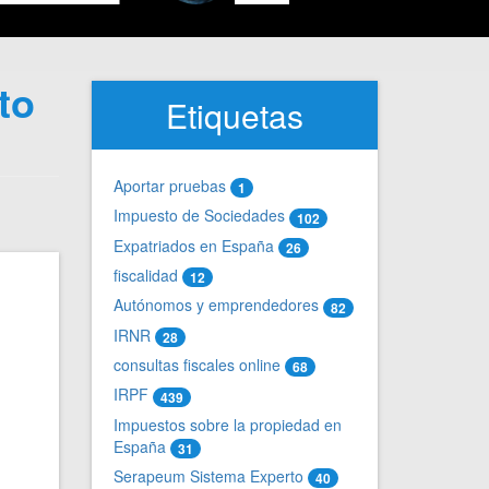
to
Etiquetas
Aportar pruebas
1
Impuesto de Sociedades
102
Expatriados en España
26
fiscalidad
12
Autónomos y emprendedores
82
IRNR
28
consultas fiscales online
68
IRPF
439
Impuestos sobre la propiedad en
España
31
Serapeum Sistema Experto
40