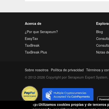
Acerca de
Explora
¿Por que Serapeum?
Blog
EasyTax
Consulta
TaxBreak
Consult
TaxBreak Plus
Notas d
Sobre nosotros
Política de privacidad
Términos y co
© 2012-2026 Copyright por Serapeum Expert System, 
<p>Utilizamos cookies propias y de terceros p