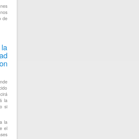
ones
onos
o de
 la
ad
con
ende
cido
cirá
á la
o si
a la
e el
ases