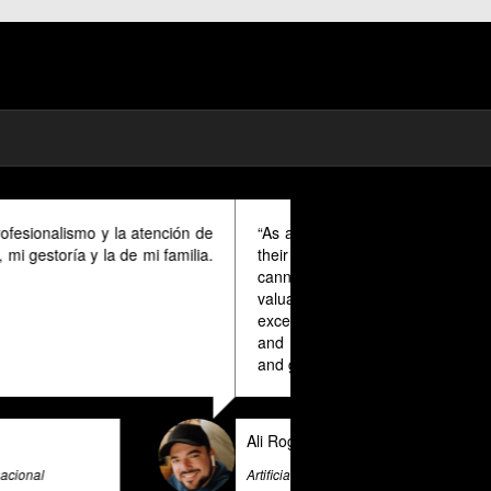
mad in Spain I could benefit much from
ovided in English as Unfortunately I
anish and this makes it a unique and
r all expats in Spain. Pratsglas is an
 advice expert system that goes above
ovide its users with valuable insights
e & Big Data Expert