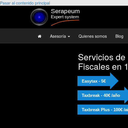
Pasar al contenido principal
Asesoría
Quienes somos
Blog
Servicios de
Fiscales en 
Easytax - 5€
Taxbreak - 40€ /año
Taxbreak Plus - 100€ /