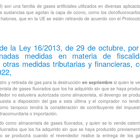
 son una familia de gases artificiales utilizados en diversas aplicaci
las sustancias que agotan la capa de ozono, como los clorofluorocarb
 halones, que en la UE se están retirando de acuerdo con el Protocol
de la Ley 16/2013, de 29 de octubre, por
nadas medidas en materia de fiscalid
otras medidas tributarias y financieras, 
022,
stro y retirada de gas para la destrucción
en septiembre
si quien le v
cenista de gases fluorados que los ha adquirido sin que se haya produ
dedor no estuviera autorizada como almacenista, el devengo se produ
esta a disposición del gas a esta última y el comprador no tendr
Como tampoco tendrá la consideración de contribuyente del impuest
ntracomunitaria o importación.
ado como almacenista de gases fluorados, y quien se lo vende ostent
fluorados que los ha adquirido sin que se haya producido previament
o se producirá cuando el revendedor realice la entrega de los g