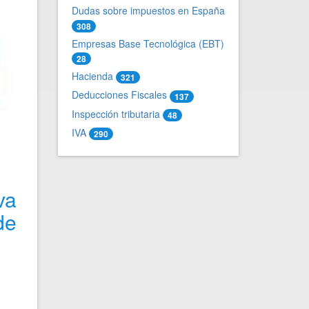
Dudas sobre impuestos en España
308
Empresas Base Tecnológica (EBT)
28
Hacienda
321
Deducciones Fiscales
137
Inspección tributaria
48
IVA
290
va
de