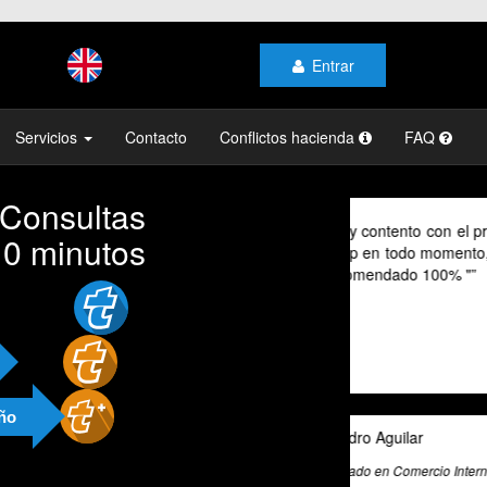
Entrar
Servicios
Contacto
Conflictos hacienda
FAQ
 Consultas
As a digital no
10 minutos
their advice pr
cannot speak Sp
valuable tool fo
exceptional tax
and beyond to pr
and guidance.
año
Ali Roghani
Artificial Intelligenc