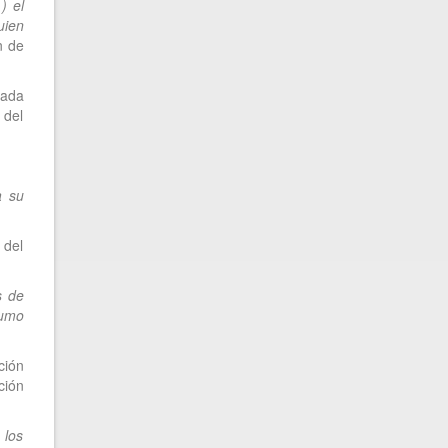
) el
uien
n de
rada
 del
a su
 del
s de
sumo
ción
ción
 los