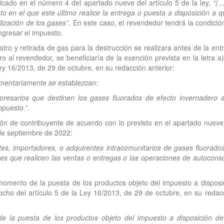
dicado en el número 4 del apartado nueve del artículo 5 de la ley,
“(…
 en el que este último realice la entrega o puesta a disposición a q
lización de los gases”.
En este caso, el revendedor tendrá la condició
ngresar el impuesto.
stro y retirada de gas para la destrucción se realizara antes de la ent
ro al revendedor, se beneficiaría de la exención prevista en la letra a)
Ley 16/2013, de 29 de octubre, en su redacción anterior:
amentariamente se establezcan:
resarios que destinen los gases fluorados de efecto invernadero 
mpuesto.”.
ción de contribuyente de acuerdo con lo previsto en el apartado nueve
 de septiembre de 2022:
tes, importadores, o adquirentes intracomunitarios de gases fluorado
res que realicen las ventas o entregas o las operaciones de autocon
momento de la puesta de los productos objeto del impuesto a disposi
 ocho del artículo 5 de la Ley 16/2013, de 29 de octubre, en su redac
 la puesta de los productos objeto del impuesto a disposición de