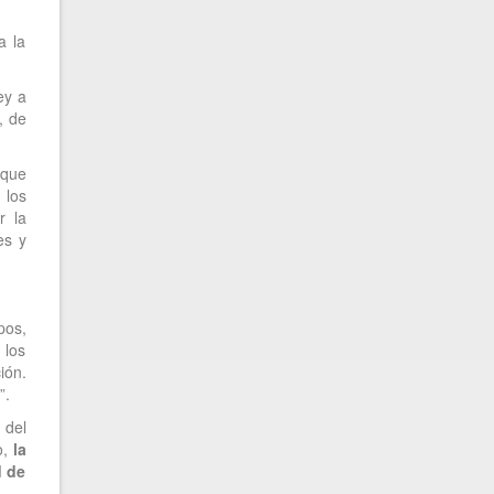
a la
ey a
, de
 que
 los
r la
es y
pos,
 los
ión.
”.
 del
o,
la
d de