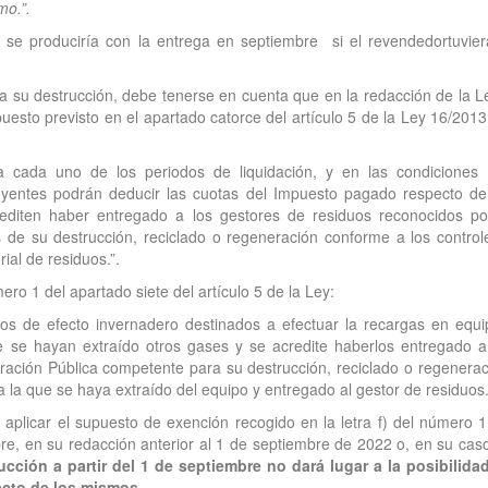
mo.”.
e se produciría con la entrega en septiembre si el revendedortuvier
ara su destrucción, debe tenerse en cuenta que en la redacción de la L
uesto previsto en el apartado catorce del artículo 5 de la Ley 16/2013
 a cada uno de los periodos de liquidación, y en las condiciones
uyentes podrán deducir las cuotas del Impuesto pagado respecto de
editen haber entregado a los gestores de residuos reconocidos po
s de su destrucción, reciclado o regeneración conforme a los control
ial de residuos.”.
ero 1 del apartado siete del artículo 5 de la Ley:
dos de efecto invernadero destinados a efectuar la recargas en equi
e se hayan extraído otros gases y se acredite haberlos entregado a
ración Pública competente para su destrucción, reciclado o regenerac
 la que se haya extraído del equipo y entregado al gestor de residuos.
á aplicar el supuesto de exención recogido en la letra f) del número 1
re, en su redacción anterior al 1 de septiembre de 2022 o, en su cas
cción a partir del 1 de septiembre no dará lugar a la posibilida
ecto de los mismos.