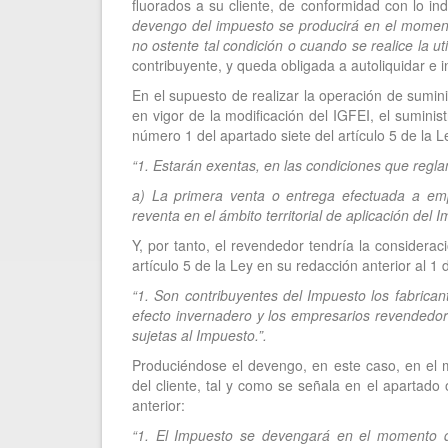
fluorados a su cliente, de conformidad con lo in
devengo del impuesto se producirá en el momento
no ostente tal condición o cuando se realice la uti
contribuyente, y queda obligada a autoliquidar e i
En el supuesto de realizar la operación de sumini
en vigor de la modificación del IGFEI, el suminist
número 1 del apartado siete del artículo 5 de la 
“1. Estarán exentas, en las condiciones que regl
a) La primera venta o entrega efectuada a emp
reventa en el ámbito territorial de aplicación del I
Y, por tanto, el revendedor tendría la considera
artículo 5 de la Ley en su redacción anterior al 1
“1. Son contribuyentes del Impuesto los fabrican
efecto invernadero y los empresarios revendedo
sujetas al Impuesto.”.
Produciéndose el devengo, en este caso, en el 
del cliente, tal y como se señala en el apartado
anterior:
“1. El Impuesto se devengará en el momento de