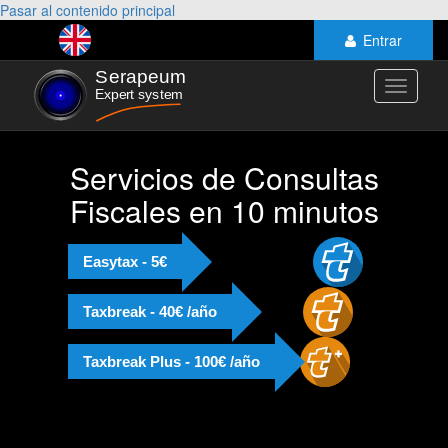
Pasar al contenido principal
Entrar
Toggle
navigati
Servicios de Consultas
Fiscales en 10 minutos
Easytax - 5€
Taxbreak - 40€ /año
Taxbreak Plus - 100€ /año