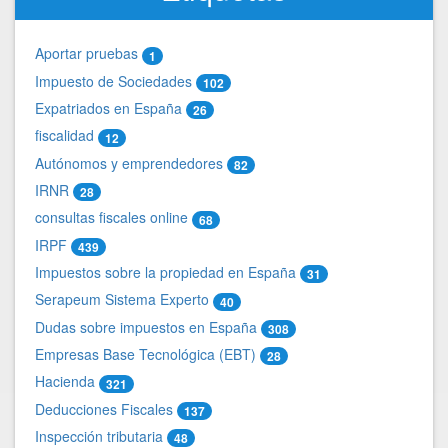
Aportar pruebas
1
Impuesto de Sociedades
102
Expatriados en España
26
fiscalidad
12
Autónomos y emprendedores
82
IRNR
28
consultas fiscales online
68
IRPF
439
Impuestos sobre la propiedad en España
31
Serapeum Sistema Experto
40
Dudas sobre impuestos en España
308
Empresas Base Tecnológica (EBT)
28
Hacienda
321
Deducciones Fiscales
137
Inspección tributaria
48