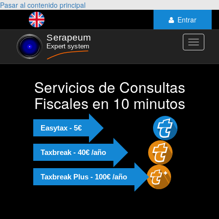
Pasar al contenido principal
Entrar
Toggle
navigati
Servicios de Consultas
Fiscales en 10 minutos
Easytax - 5€
Taxbreak - 40€ /año
Taxbreak Plus - 100€ /año