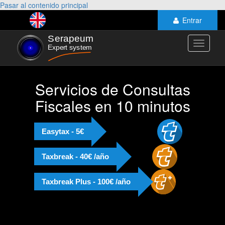
Pasar al contenido principal
Entrar
Toggle
navigati
Servicios de Consultas
Fiscales en 10 minutos
Easytax - 5€
Taxbreak - 40€ /año
Taxbreak Plus - 100€ /año