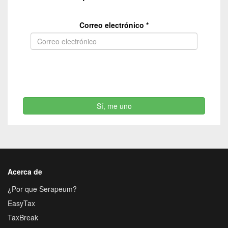
Correo electrónico
*
Sí, me uno
Acerca de
¿Por que Serapeum?
EasyTax
TaxBreak