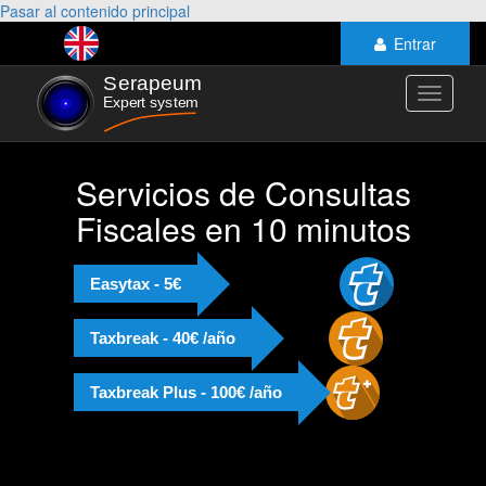
Pasar al contenido principal
Entrar
Toggle
navigati
Servicios de Consultas
Fiscales en 10 minutos
Easytax - 5€
Taxbreak - 40€ /año
Taxbreak Plus - 100€ /año