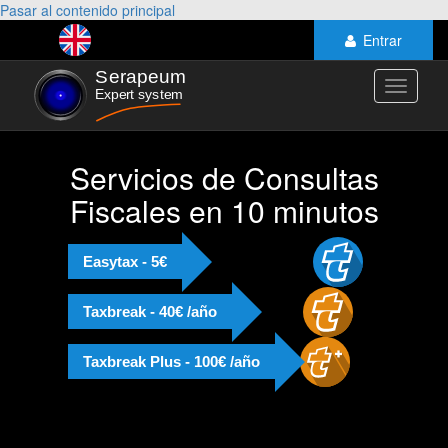
Pasar al contenido principal
Entrar
Toggle
navigati
Servicios de Consultas
Fiscales en 10 minutos
Easytax - 5€
Taxbreak - 40€ /año
Taxbreak Plus - 100€ /año