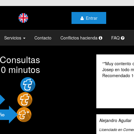
Entrar
Servicios
Contacto
Conflictos hacienda
FAQ
 Consultas
"Muy contento c
10 minutos
Josep en todo mo
Recomendado 1
año
Alejandro Aguilar
Licenciado en Comerc