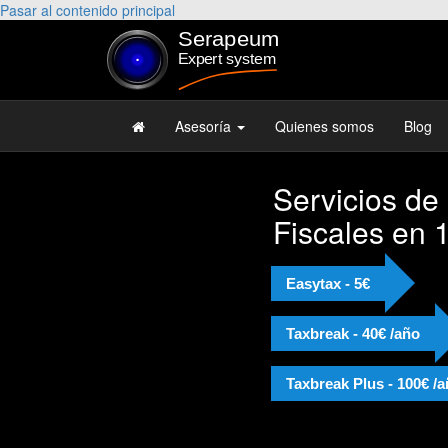
Pasar al contenido principal
Asesoría
Quienes somos
Blog
Servicios de
Fiscales en 
Easytax - 5€
Taxbreak - 40€ /año
Taxbreak Plus - 100€ /