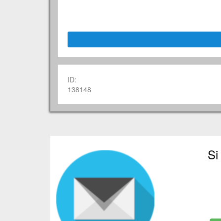
ID:
138148
Si