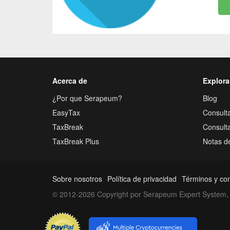
Acerca de
Explora
¿Por que Serapeum?
Blog
EasyTax
Consulta
TaxBreak
Consult
TaxBreak Plus
Notas d
Sobre nosotros
Política de privacidad
Términos y co
© 2012-2026 Copyright por Serapeum Expert System, 