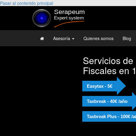
Pasar al contenido principal
Asesoría
Quienes somos
Blog
Servicios de
Fiscales en 
Easytax - 5€
Taxbreak - 40€ /año
Taxbreak Plus - 100€ /