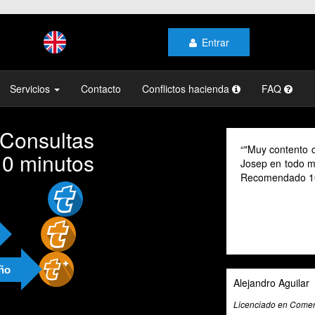
Entrar
Servicios
Contacto
Conflictos hacienda
FAQ
 Consultas
"Muy contento c
10 minutos
Josep en todo mo
Recomendado 1
año
Alejandro Aguilar
Licenciado en Comerc