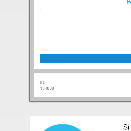
P
ID:
134838
Si