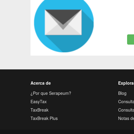
Acerca de
Explora
¿Por que Serapeum?
Blog
EasyTax
Consulta
TaxBreak
Consult
TaxBreak Plus
Notas d