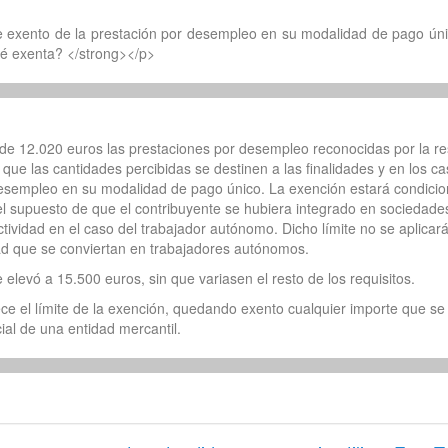
te exento de la prestación por desempleo en su modalidad de pago úni
té exenta? </strong></p>
 de 12.020 euros las prestaciones por desempleo reconocidas por la r
que las cantidades percibidas se destinen a las finalidades y en los c
 desempleo en su modalidad de pago único. La exención estará condicio
 el supuesto de que el contribuyente se hubiera integrado en sociedade
actividad en el caso del trabajador autónomo. Dicho límite no se aplica
d que se conviertan en trabajadores autónomos.
e elevó a 15.500 euros, sin que variasen el resto de los requisitos.
 el límite de la exención, quedando exento cualquier importe que se
cial de una entidad mercantil.