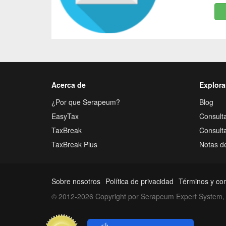
Acerca de
Explora
¿Por que Serapeum?
Blog
EasyTax
Consulta
TaxBreak
Consult
TaxBreak Plus
Notas d
Sobre nosotros
Política de privacidad
Términos y co
© 2012-2026 Copyright por Serapeum Expert System, 