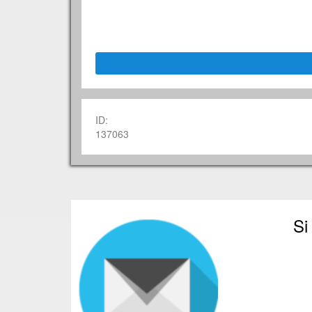
ID:
137063
Si