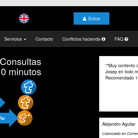
Entrar
Servicios
Contacto
Conflictos hacienda
FAQ
 Consultas
"Muy contento c
10 minutos
Josep en todo mo
Recomendado 1
año
Alejandro Aguilar
Licenciado en Comerc