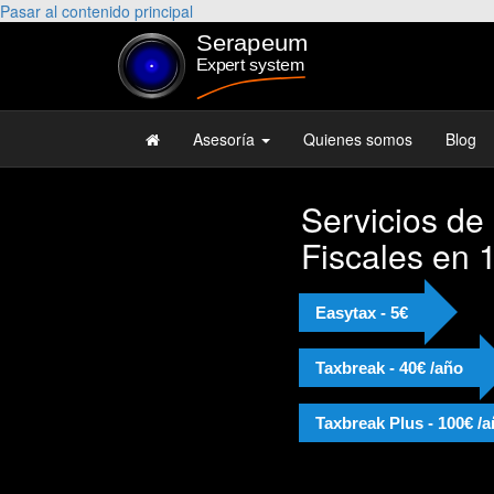
Pasar al contenido principal
Asesoría
Quienes somos
Blog
Servicios de
Fiscales en 
Easytax - 5€
Taxbreak - 40€ /año
Taxbreak Plus - 100€ /