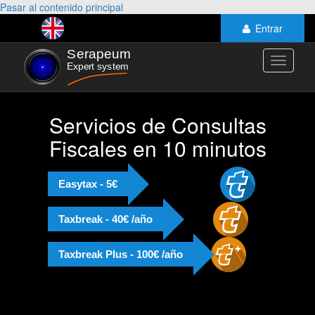
Pasar al contenido principal
Entrar
Toggle
navigati
Servicios de Consultas
Fiscales en 10 minutos
Easytax - 5€
Taxbreak - 40€ /año
Taxbreak Plus - 100€ /año