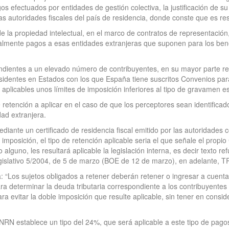
 efectuados por entidades de gestión colectiva, la justificación de s
 las autoridades fiscales del país de residencia, donde conste que es re
 la propiedad intelectual, en el marco de contratos de representación,
itualmente pagos a esas entidades extranjeras que suponen para los ben
ientes a un elevado número de contribuyentes, en su mayor parte res
sidentes en Estados con los que España tiene suscritos Convenios para
n aplicables unos límites de imposición inferiores al tipo de gravamen e
e retención a aplicar en el caso de que los perceptores sean identifica
dad extranjera.
ediante un certificado de residencia fiscal emitido por las autoridade
imposición, el tipo de retención aplicable seria el que señale el propio 
 alguno, les resultará aplicable la legislación interna, es decir texto 
gislativo 5/2004, de 5 de marzo (BOE de 12 de marzo), en adelante, 
: “Los sujetos obligados a retener deberán retener o ingresar a cuenta
ara determinar la deuda tributaria correspondiente a los contribuyentes
 evitar la doble imposición que resulte aplicable, sin tener en conside
IRNRN establece un tipo del 24%, que será aplicable a este tipo de pago