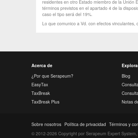
residentes en otro Estado miembro de la Unión E
términos previstos en el apartado 4 de la dispos
caso el tipo será del 19%.
Lo que comunico a Vd. con efectos vinculantes, c
Acerca de
Explora
¿Por que Serapeum?
Blog
EasyTax
Consulta
TaxBreak
Consult
TaxBreak Plus
Notas d
Sobre nosotros
Política de privacidad
Términos y co
© 2012-2026 Copyright por Serapeum Expert System, 