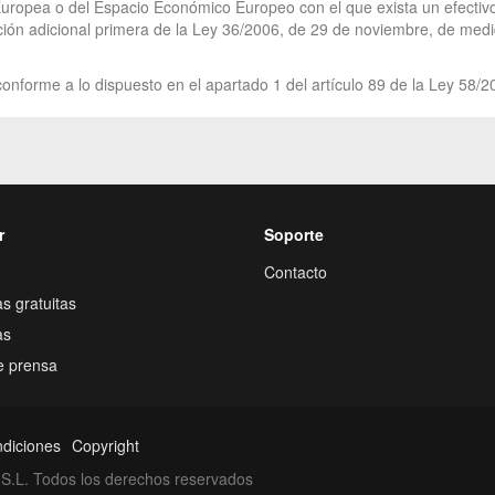
uropea o del Espacio Económico Europeo con el que exista un efectivo i
ición adicional primera de la Ley 36/2006, de 29 de noviembre, de medid
onforme a lo dispuesto en el apartado 1 del artículo 89 de la Ley 58/2
r
Soporte
Contacto
s gratuitas
as
e prensa
ndiciones
Copyright
S.L. Todos los derechos reservados