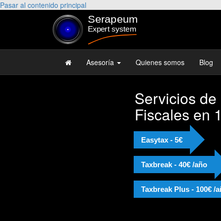
Pasar al contenido principal
Asesoría
Quienes somos
Blog
Servicios de
Fiscales en 
Easytax - 5€
Taxbreak - 40€ /año
Taxbreak Plus - 100€ /