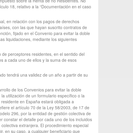
Impuesto sobre la Renta de no Residentes. No
culo 18, relativo a la “Documentación en el caso
ual, en relación con los pagos de derechos
aíses, con las que hayan suscrito contratos de
ención, fijado en el Convenio para evitar la doble
as liquidaciones, mediante los siguientes
ón de perceptores residentes, en el sentido del
tes a cada uno de ellos y la suma de esos
cado tendrá una validez de un año a partir de su
rrollo de los Convenios para evitar la doble
 utilización de un formulario específico o la
al residente en España estará obligada a
fiere el artículo 70 de la Ley 58/2003, de 17 de
odelo 296, por la entidad de gestión colectiva de
r constar el detalle por cada uno de los incluidos
 colectiva extranjera. El procedimiento especial
ir, en su caso, a cualquier beneficiario que