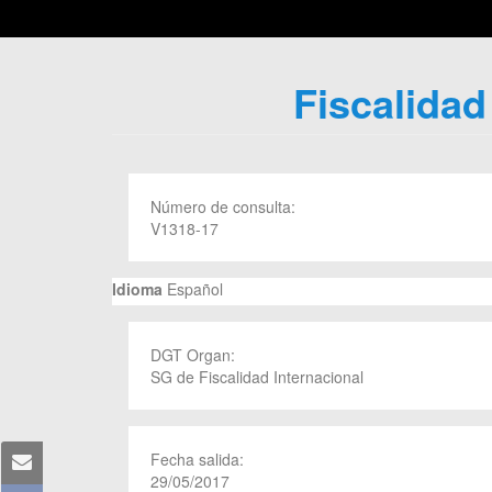
Fiscalidad
Número de consulta:
V1318-17
Idioma
Español
DGT Organ:
SG de Fiscalidad Internacional
Fecha salida:
29/05/2017