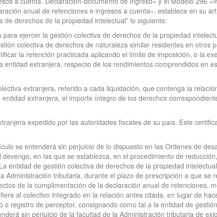
esos a cuenta. Declaración-documento de ingreso» y el Modelo 296 «
ración anual de retenciones e ingresos a cuenta», establece en su artí
a de derechos de la propiedad intelectual” lo siguiente:
para ejercer la gestión colectiva de derechos de la propiedad intelect
stión colectiva de derechos de naturaleza similar residentes en otros p
tificar la retención practicada aplicando el límite de imposición, o la ex
 la entidad extranjera, respecto de los rendimientos comprendidos en es
olectiva extranjera, referido a cada liquidación, que contenga la relaci
 entidad extranjera, el importe íntegro de los derechos correspondien
extranjera expedido por las autoridades fiscales de su país. Este certifi
tículo se entenderá sin perjuicio de lo dispuesto en las Ordenes de desa
devengo, en las que se establezca, en el procedimiento de reducción, la
. La entidad de gestión colectiva de derechos de la propiedad intelectu
 Administración tributaria, durante el plazo de prescripción a que se re
fectos de la cumplimentación de la declaración anual de retenciones, m
ere al colectivo integrado en la relación antes citada, en lugar de hace
 o registro de perceptor, consignando como tal a la entidad de gestión
nderá sin perjuicio de la facultad de la Administración tributaria de exig