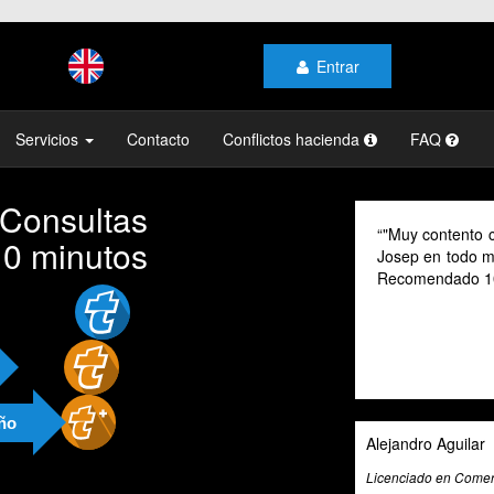
Entrar
Servicios
Contacto
Conflictos hacienda
FAQ
 Consultas
"Muy contento c
10 minutos
Josep en todo mo
Recomendado 1
año
Alejandro Aguilar
Licenciado en Comerc