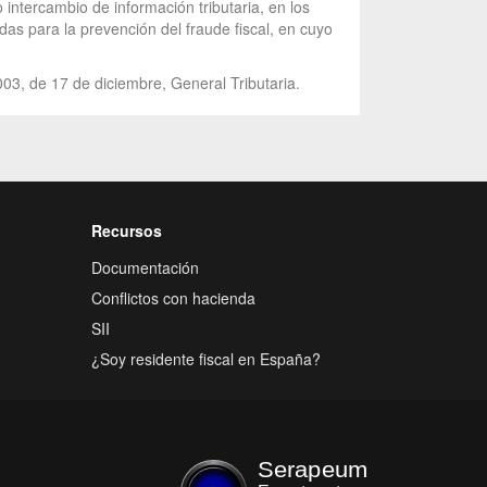
ntercambio de información tributaria, en los
as para la prevención del fraude fiscal, en cuyo
003, de 17 de diciembre, General Tributaria.
Recursos
Documentación
Conflictos con hacienda
SII
¿Soy residente fiscal en España?