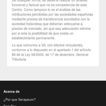
funcional y factual que no es competencia de este
Centro. Como tampoco lo es el análisis de las
retribuciones percibidas por las sociedades españolas
mediante precios de transferencia acordados con la
sociedad holandesa que deberían adecuarse a
precios de mercado, sin que esa adecuación elimine
por si sola la posibilidad de que exista un
establecimiento permanente.
Lo que comunico a Vd. con efectos vinculantes,
conforme a lo dispuesto en el apartado 1 del artículo
89 de la Ley 58/2003, de 17 de diciembre, General
Tributaria.
Acerca de
¿Por que Serapeum?
EasyTax