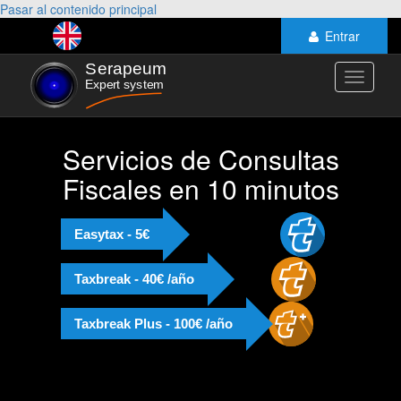
Pasar al contenido principal
Entrar
Toggle
navigati
Servicios de Consultas
Fiscales en 10 minutos
Easytax - 5€
Taxbreak - 40€ /año
Taxbreak Plus - 100€ /año