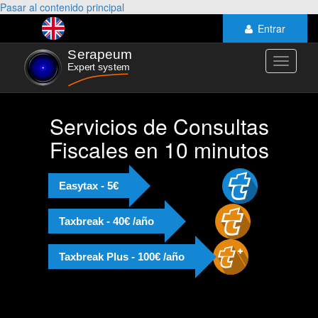
Pasar al contenido principal
Entrar
Toggle
navigati
Servicios de Consultas
Fiscales en 10 minutos
Easytax - 5€
Taxbreak - 40€ /año
Taxbreak Plus - 100€ /año