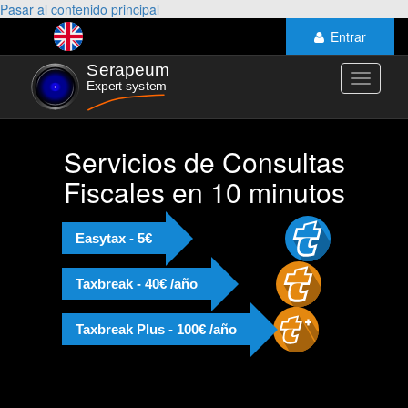
Pasar al contenido principal
Entrar
Toggle
navigati
Servicios de Consultas
Fiscales en 10 minutos
Easytax - 5€
Taxbreak - 40€ /año
Taxbreak Plus - 100€ /año