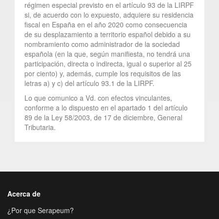
régimen especial previsto en el artículo 93 de la LIRPF
si, de acuerdo con lo expuesto, adquiere su residencia
fiscal en España en el año 2020 como consecuencia
de su desplazamiento a territorio español debido a su
nombramiento como administrador de la sociedad
española (en la que, según manifiesta, no tendrá una
participación, directa o indirecta, igual o superior al 25
por ciento) y, además, cumple los requisitos de las
letras a) y c) del artículo 93.1 de la LIRPF.
Lo que comunico a Vd. con efectos vinculantes,
conforme a lo dispuesto en el apartado 1 del artículo
89 de la Ley 58/2003, de 17 de diciembre, General
Tributaria.
Acerca de
¿Por que Serapeum?