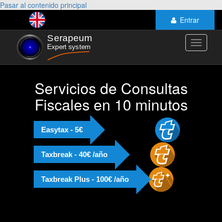
Pasar al contenido principal
Entrar
Toggle
navigati
Servicios de Consultas
Fiscales en 10 minutos
Easytax - 5€
Taxbreak - 40€ /año
Taxbreak Plus - 100€ /año