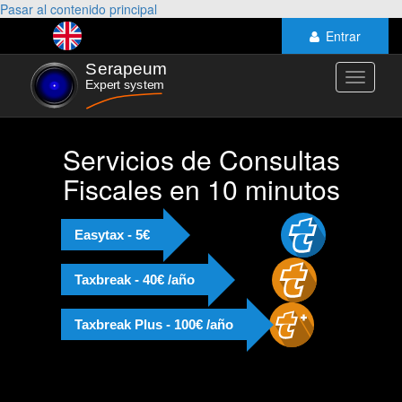
Pasar al contenido principal
Entrar
Toggle
navigati
Servicios de Consultas
Fiscales en 10 minutos
Easytax - 5€
Taxbreak - 40€ /año
Taxbreak Plus - 100€ /año