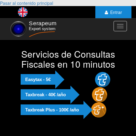
Pasar al contenido principal
Entrar
Toggle
navigati
Servicios de Consultas
Fiscales en 10 minutos
Easytax - 5€
Taxbreak - 40€ /año
Taxbreak Plus - 100€ /año