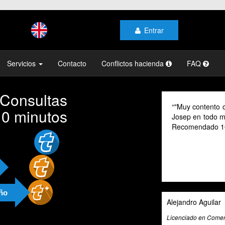
Entrar
Servicios
Contacto
Conflictos hacienda
FAQ
 Consultas
"Muy contento con el profesionalismo y la atención 
10 minutos
Josep en todo momento, mi gestoría y la de mi famili
Recomendado 100% "
año
Alejandro Aguilar
Licenciado en Comercio Internacional