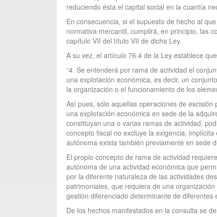
reduciendo ésta el capital social en la cuantía ne
En consecuencia, si el supuesto de hecho al que s
normativa mercantil, cumplirá, en principio, las 
capítulo VII del título VII de dicha Ley.
A su vez, el artículo 76.4 de la Ley establece que
“4. Se entenderá por rama de actividad el conju
una explotación económica, es decir, un conjunto
la organización o el funcionamiento de los eleme
Así pues, sólo aquellas operaciones de escisión 
una explotación económica en sede de la adquire
constituyan una o varias ramas de actividad, podr
concepto fiscal no excluye la exigencia, implíci
autónoma exista también previamente en sede de l
El propio concepto de rama de actividad requiere
autónoma de una actividad económica que permita
por la diferente naturaleza de las actividades de
patrimoniales, que requiera de una organizació
gestión diferenciado determinante de diferente
De los hechos manifestados en la consulta se des