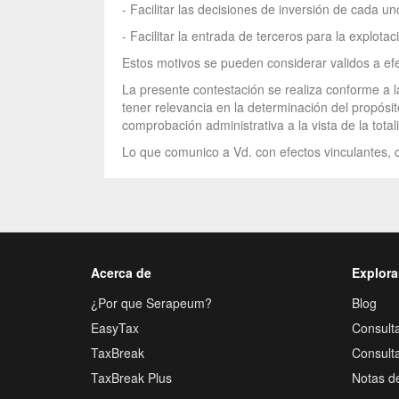
- Facilitar las decisiones de inversión de cada un
- Facilitar la entrada de terceros para la explota
Estos motivos se pueden considerar validos a efec
La presente contestación se realiza conforme a l
tener relevancia en la determinación del propósit
comprobación administrativa a la vista de la tota
Lo que comunico a Vd. con efectos vinculantes, c
Acerca de
Explora
¿Por que Serapeum?
Blog
EasyTax
Consulta
TaxBreak
Consult
TaxBreak Plus
Notas d