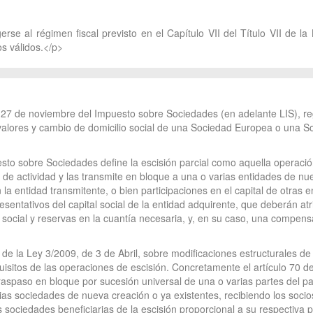
rse al régimen fiscal previsto en el Capítulo VII del Título VII de 
s válidos.</p>
, de 27 de noviembre del Impuesto sobre Sociedades (en adelante LIS), r
de valores y cambio de domicilio social de una Sociedad Europea o una
uesto sobre Sociedades define la escisión parcial como aquella operació
 de actividad y las transmite en bloque a una o varias entidades de n
a entidad transmitente, o bien participaciones en el capital de otras e
esentativos del capital social de la entidad adquirente, que deberán at
l social y reservas en la cuantía necesaria, y, en su caso, una compens
es de la Ley 3/2009, de 3 de Abril, sobre modificaciones estructurales 
quisitos de las operaciones de escisión. Concretamente el artículo 70 de
l traspaso en bloque por sucesión universal de una o varias partes del 
as sociedades de nueva creación o ya existentes, recibiendo los soci
s sociedades beneficiarias de la escisión proporcional a su respectiva 