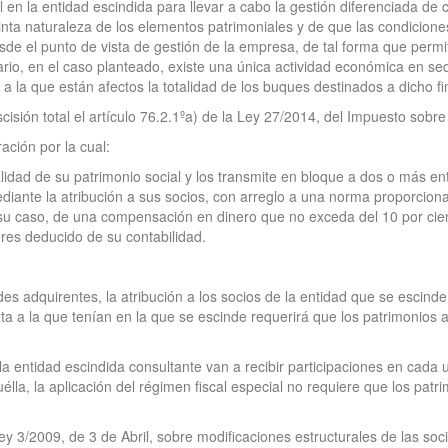
 en la entidad escindida para llevar a cabo la gestión diferenciada de
nta naturaleza de los elementos patrimoniales y de que las condicione
sde el punto de vista de gestión de la empresa, de tal forma que permit
rio, en el caso planteado, existe una única actividad económica en sed
 la que están afectos la totalidad de los buques destinados a dicho fi
scisión total el artículo 76.2.1ºa) de la Ley 27/2014, del Impuesto sob
ación por la cual:
alidad de su patrimonio social y los transmite en bloque a dos o más e
diante la atribución a sus socios, con arreglo a una norma proporcional
 su caso, de una compensación en dinero que no exceda del 10 por cient
ores deducido de su contabilidad.
s adquirentes, la atribución a los socios de la entidad que se escinde
nta a la que tenían en la que se escinde requerirá que los patrimonios
a entidad escindida consultante van a recibir participaciones en cada u
élla, la aplicación del régimen fiscal especial no requiere que los pat
 Ley 3/2009, de 3 de Abril, sobre modificaciones estructurales de las s