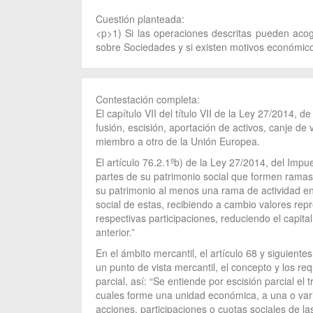
Cuestión planteada:
<p>1) Si las operaciones descritas pueden acoge
sobre Sociedades y si existen motivos económico
Contestación completa:
El capítulo VII del título VII de la Ley 27/2014
fusión, escisión, aportación de activos, canje 
miembro a otro de la Unión Europea.
El artículo 76.2.1ºb) de la Ley 27/2014, del Imp
partes de su patrimonio social que formen ramas
su patrimonio al menos una rama de actividad en l
social de estas, recibiendo a cambio valores repr
respectivas participaciones, reduciendo el capita
anterior.”
En el ámbito mercantil, el artículo 68 y siguient
un punto de vista mercantil, el concepto y los re
parcial, así: “Se entiende por escisión parcial e
cuales forme una unidad económica, a una o vari
acciones, participaciones o cuotas sociales de la