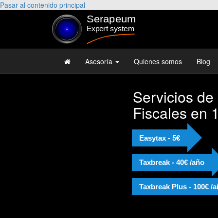
Pasar al contenido principal
Asesoría
Quienes somos
Blog
Servicios de
Fiscales en 
Easytax - 5€
Taxbreak - 40€ /año
Taxbreak Plus - 100€ /