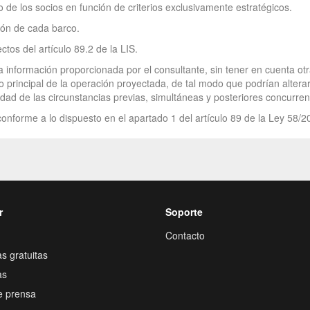
o de los socios en función de criterios exclusivamente estratégicos.
ción de cada barco.
tos del artículo 89.2 de la LIS.
a información proporcionada por el consultante, sin tener en cuenta o
o principal de la operación proyectada, de tal modo que podrían alterar
lidad de las circunstancias previas, simultáneas y posteriores concurren
onforme a lo dispuesto en el apartado 1 del artículo 89 de la Ley 58/2
r
Soporte
Contacto
s gratuitas
as
e prensa