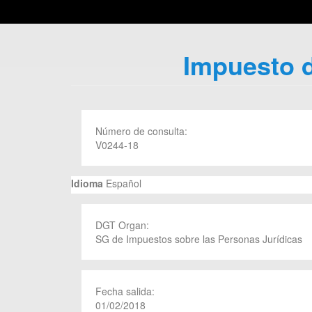
Impuesto d
Número de consulta:
V0244-18
Idioma
Español
DGT Organ:
SG de Impuestos sobre las Personas Jurídicas
Fecha salida:
01/02/2018