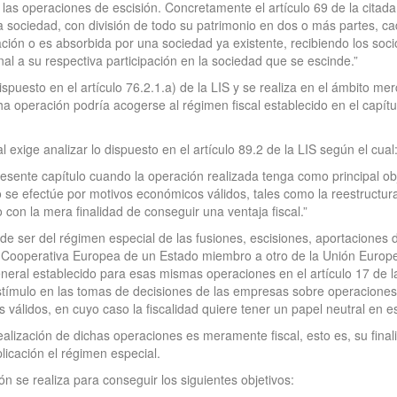
e las operaciones de escisión. Concretamente el artículo 69 de la citada 
una sociedad, con división de todo su patrimonio en dos o más partes, c
ción o es absorbida por una sociedad ya existente, recibiendo los soc
al a su respectiva participación en la sociedad que se escinde.”
spuesto en el artículo 76.2.1.a) de la LIS y se realiza en el ámbito mer
 operación podría acogerse al régimen fiscal establecido en el capítulo
 exige analizar lo dispuesto en el artículo 89.2 de la LIS según el cual
esente capítulo cuando la operación realizada tenga como principal objet
 se efectúe por motivos económicos válidos, tales como la reestructurac
 con la mera finalidad de conseguir una ventaja fiscal.”
e ser del régimen especial de las fusiones, escisiones, aportaciones d
Cooperativa Europea de un Estado miembro a otro de la Unión Europea,
neral establecido para esas mismas operaciones en el artículo 17 de l
 estímulo en las tomas de decisiones de las empresas sobre operacione
 válidos, en cuyo caso la fiscalidad quiere tener un papel neutral en 
ealización de dichas operaciones es meramente fiscal, esto es, su fina
licación el régimen especial.
ón se realiza para conseguir los siguientes objetivos: