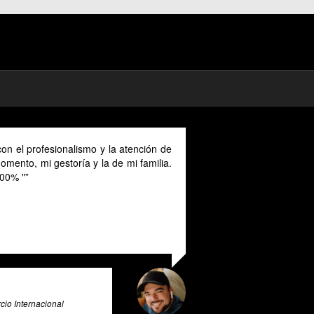
de
As a digital nomad in Spain I could benefit much from
a.
their advice provided in English as Unfortunately I
cannot speak Spanish and this makes it a unique and
valuable tool for all expats in Spain. Pratsglas is an
exceptional tax advice expert system that goes above
and beyond to provide its users with valuable insights
and guidance.
Ali Roghani
Artificial Intelligence & Big Data Expert