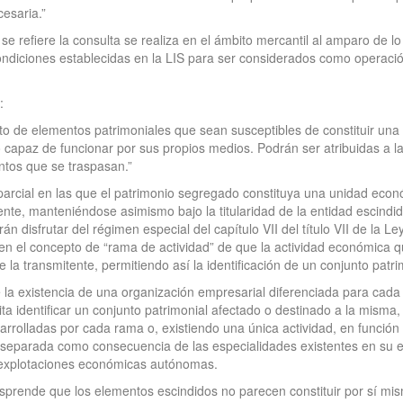
cesaria.”
e refiere la consulta se realiza en el ámbito mercantil al amparo de lo 
condiciones establecidas en la LIS para ser considerados como operación
:
nto de elementos patrimoniales que sean susceptibles de constituir 
 capaz de funcionar por sus propios medios. Podrán ser atribuidas a l
ntos que se traspasan.”
parcial en las que el patrimonio segregado constituya una unidad econ
nte, manteniéndose asimismo bajo la titularidad de la entidad escind
án disfrutar del régimen especial del capítulo VII del título VII de la 
ta en el concepto de “rama de actividad” de que la actividad económica 
a transmitente, permitiendo así la identificación de un conjunto patri
 la existencia de una organización empresarial diferenciada para cada 
 identificar un conjunto patrimonial afectado o destinado a la misma,
sarrolladas por cada rama o, existiendo una única actividad, en funció
n separada como consecuencia de las especialidades existentes en su 
s explotaciones económicas autónomas.
prende que los elementos escindidos no parecen constituir por sí mism