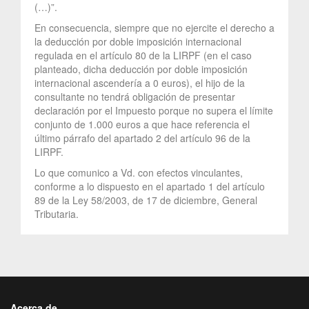
(…)”.
En consecuencia, siempre que no ejercite el derecho a
la deducción por doble imposición internacional
regulada en el artículo 80 de la LIRPF (en el caso
planteado, dicha deducción por doble imposición
internacional ascendería a 0 euros), el hijo de la
consultante no tendrá obligación de presentar
declaración por el Impuesto porque no supera el límite
conjunto de 1.000 euros a que hace referencia el
último párrafo del apartado 2 del artículo 96 de la
LIRPF.
Lo que comunico a Vd. con efectos vinculantes,
conforme a lo dispuesto en el apartado 1 del artículo
89 de la Ley 58/2003, de 17 de diciembre, General
Tributaria.
Acerca de