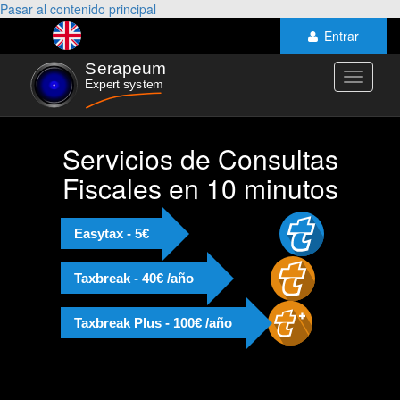
Pasar al contenido principal
Entrar
Toggle
navigati
Servicios de Consultas
Fiscales en 10 minutos
Easytax - 5€
Taxbreak - 40€ /año
Taxbreak Plus - 100€ /año