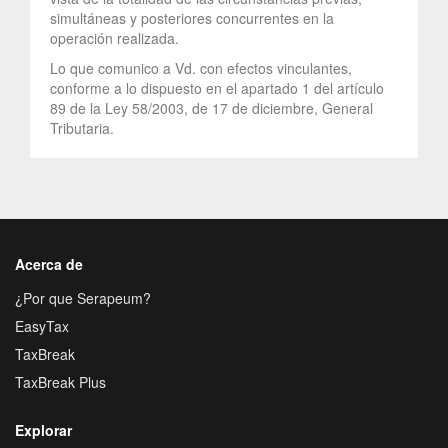
simultáneas y posteriores concurrentes en la
operación realizada.
Lo que comunico a Vd. con efectos vinculantes,
conforme a lo dispuesto en el apartado 1 del artículo
89 de la Ley 58/2003, de 17 de diciembre, General
Tributaria.
Acerca de
¿Por que Serapeum?
EasyTax
TaxBreak
TaxBreak Plus
Explorar