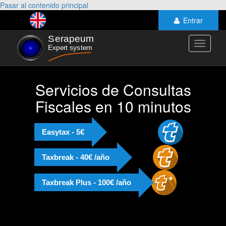
Pasar al contenido principal
Entrar
Toggle
navigati
Servicios de Consultas
Fiscales en 10 minutos
Easytax - 5€
Taxbreak - 40€ /año
Taxbreak Plus - 100€ /año