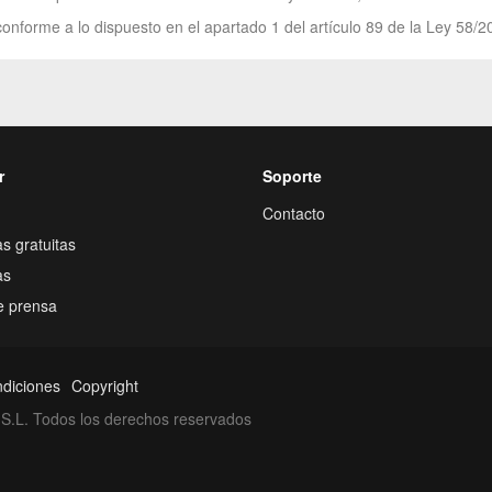
onforme a lo dispuesto en el apartado 1 del artículo 89 de la Ley 58/2
r
Soporte
Contacto
s gratuitas
as
e prensa
ndiciones
Copyright
S.L. Todos los derechos reservados