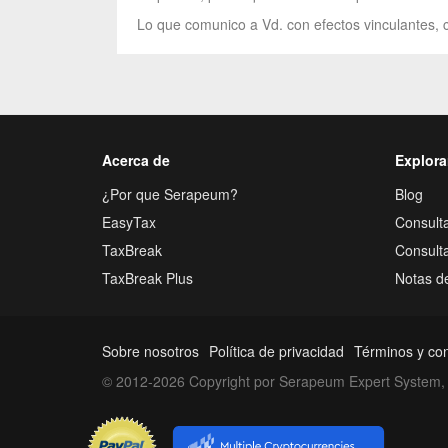
Lo que comunico a Vd. con efectos vinculantes, c
Acerca de
Explora
¿Por que Serapeum?
Blog
EasyTax
Consulta
TaxBreak
Consult
TaxBreak Plus
Notas d
Sobre nosotros
Política de privacidad
Términos y co
© 2012-2026 Copyright por Serapeum Expert System, 