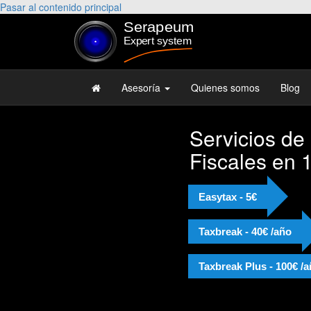
Pasar al contenido principal
Asesoría
Quienes somos
Blog
Servicios de
Fiscales en 
Easytax - 5€
Taxbreak - 40€ /año
Taxbreak Plus - 100€ /