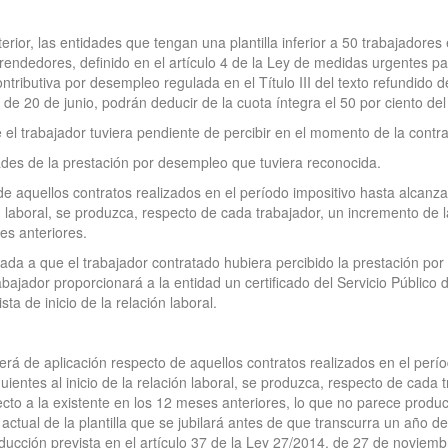
nterior, las entidades que tengan una plantilla inferior a 50 trabajador
rendedores, definido en el artículo 4 de la Ley de medidas urgentes pa
tributiva por desempleo regulada en el Título III del texto refundido d
de 20 de junio, podrán deducir de la cuota íntegra el 50 por ciento de
 el trabajador tuviera pendiente de percibir en el momento de la contra
des de la prestación por desempleo que tuviera reconocida.
e aquellos contratos realizados en el período impositivo hasta alcanza
n laboral, se produzca, respecto de cada trabajador, un incremento de la
es anteriores.
nada a que el trabajador contratado hubiera percibido la prestación p
 trabajador proporcionará a la entidad un certificado del Servicio Público
ta de inicio de la relación laboral.
rá de aplicación respecto de aquellos contratos realizados en el perío
ientes al inicio de la relación laboral, se produzca, respecto de cada 
ecto a la existente en los 12 meses anteriores, lo que no parece produ
 actual de la plantilla que se jubilará antes de que transcurra un año d
ducción prevista en el artículo 37 de la Ley 27/2014, de 27 de noviem