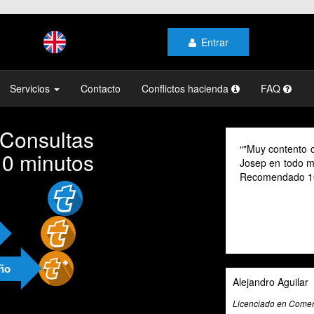
Entrar
Servicios
Contacto
Conflictos hacienda
FAQ
 Consultas
"Muy contento c
10 minutos
Josep en todo mo
Recomendado 1
año
Alejandro Aguilar
Licenciado en Comerc