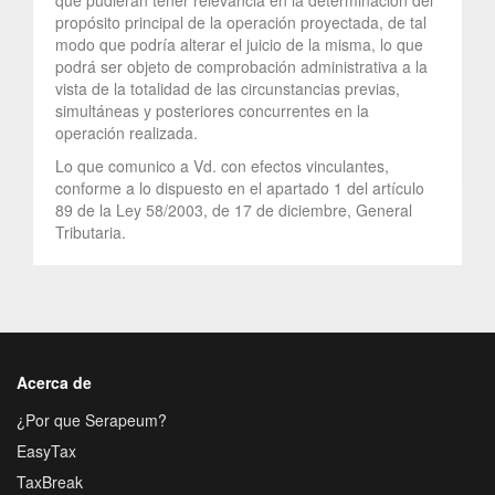
propósito principal de la operación proyectada, de tal
modo que podría alterar el juicio de la misma, lo que
podrá ser objeto de comprobación administrativa a la
vista de la totalidad de las circunstancias previas,
simultáneas y posteriores concurrentes en la
operación realizada.
Lo que comunico a Vd. con efectos vinculantes,
conforme a lo dispuesto en el apartado 1 del artículo
89 de la Ley 58/2003, de 17 de diciembre, General
Tributaria.
Acerca de
¿Por que Serapeum?
EasyTax
TaxBreak