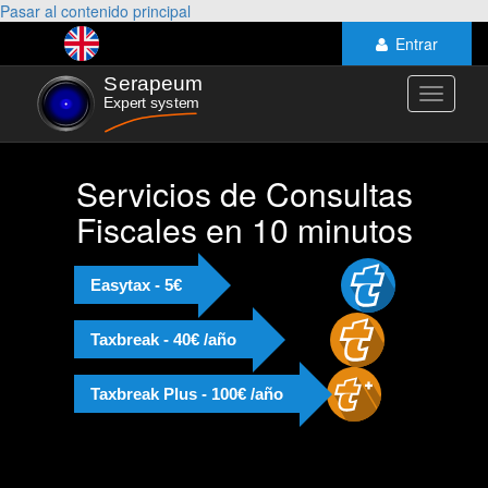
Pasar al contenido principal
Entrar
Toggle
navigati
Servicios de Consultas
Fiscales en 10 minutos
Easytax - 5€
Taxbreak - 40€ /año
Taxbreak Plus - 100€ /año