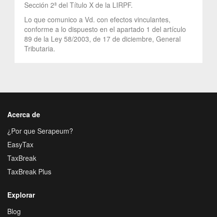
Sección 2ª del Título X de la LIRPF.
Lo que comunico a Vd. con efectos vinculantes,
conforme a lo dispuesto en el apartado 1 del artículo
89 de la Ley 58/2003, de 17 de diciembre, General
Tributaria.
Acerca de
¿Por que Serapeum?
EasyTax
TaxBreak
TaxBreak Plus
Explorar
Blog