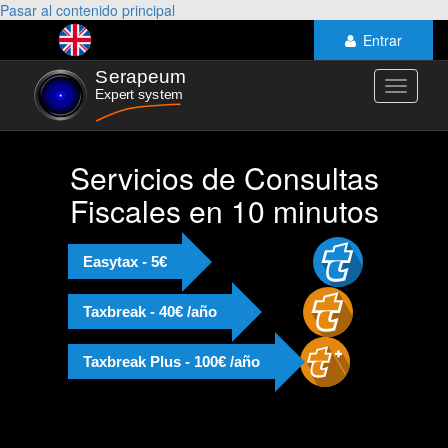
Pasar al contenido principal
Entrar
Toggle
navigati
Servicios de Consultas
Fiscales en 10 minutos
Easytax - 5€
Taxbreak - 40€ /año
Taxbreak Plus - 100€ /año