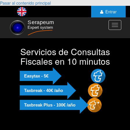
Pasar al contenido principal
Entrar
Toggle
navigati
Servicios de Consultas
Fiscales en 10 minutos
Easytax - 5€
Taxbreak - 40€ /año
Taxbreak Plus - 100€ /año