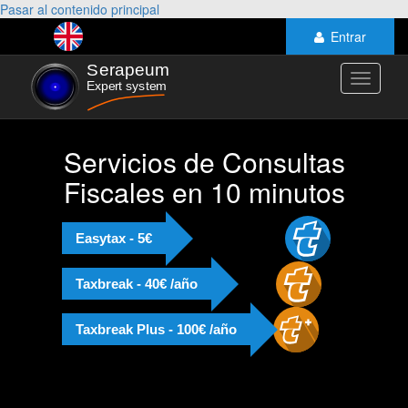
Pasar al contenido principal
Entrar
Toggle
navigati
Servicios de Consultas
Fiscales en 10 minutos
Easytax - 5€
Taxbreak - 40€ /año
Taxbreak Plus - 100€ /año