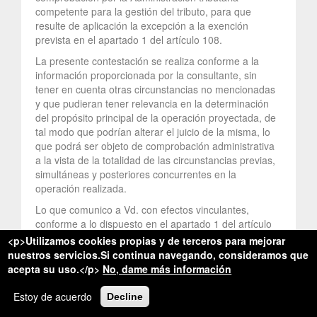
competente para la gestión del tributo, para que
resulte de aplicación la excepción a la exención
prevista en el apartado 1 del artículo 108.
La presente contestación se realiza conforme a la
información proporcionada por la consultante, sin
tener en cuenta otras circunstancias no mencionadas
y que pudieran tener relevancia en la determinación
del propósito principal de la operación proyectada, de
tal modo que podrían alterar el juicio de la misma, lo
que podrá ser objeto de comprobación administrativa
a la vista de la totalidad de las circunstancias previas,
simultáneas y posteriores concurrentes en la
operación realizada.
Lo que comunico a Vd. con efectos vinculantes,
conforme a lo dispuesto en el apartado 1 del artículo
89 de la Ley 58/2003, de 17 de diciembre, General
<p>Utilizamos cookies propias y de terceros para mejorar
Tributaria.
nuestros servicios.Si continua navegando, consideramos que
acepta su uso.</p>
No, dame más información
Estoy de acuerdo
Decline