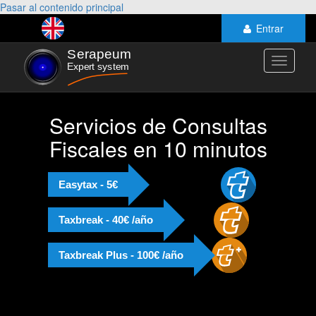
Pasar al contenido principal
Entrar
Toggle
navigati
Servicios de Consultas
Fiscales en 10 minutos
Easytax - 5€
Taxbreak - 40€ /año
Taxbreak Plus - 100€ /año