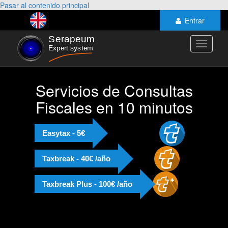
Pasar al contenido principal
Entrar
Toggle
navigati
Servicios de Consultas
Fiscales en 10 minutos
Easytax - 5€
Taxbreak - 40€ /año
Taxbreak Plus - 100€ /año