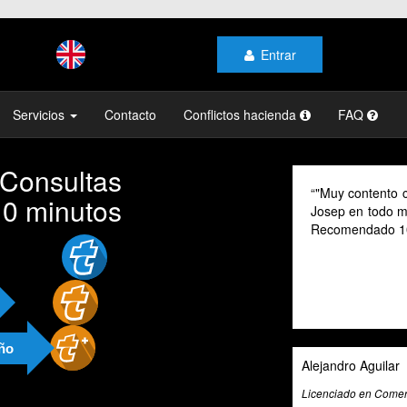
Entrar
Servicios
Contacto
Conflictos hacienda
FAQ
 Consultas
"Muy contento c
10 minutos
Josep en todo mo
Recomendado 1
año
Alejandro Aguilar
Licenciado en Comerc