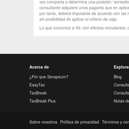
vez comporta o determina una posición “acreedora”
consultante adquiere unos pagarés que en aplica
por tanto, deberá imputarse de acuerdo con las re
sin posibilidad de aplicar el criterio de caja.
Lo que comunico a Vd. con efectos vinculantes, c
Acerca de
Explora
¿Por que Serapeum?
Blog
EasyTax
Consulta
TaxBreak
Consult
TaxBreak Plus
Notas d
Sobre nosotros
Política de privacidad
Términos y co