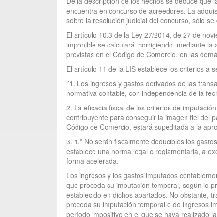
De la descripción de los hechos se deduce que l
encuentra en concurso de acreedores. La adquisic
sobre la resolución judicial del concurso, sólo se
El artículo 10.3 de la Ley 27/2014, de 27 de nov
imponible se calculará, corrigiendo, mediante la
previstas en el Código de Comercio, en las demás
El artículo 11 de la LIS establece los criterios a
‘’1. Los ingresos y gastos derivados de las tra
normativa contable, con independencia de la fech
2. La eficacia fiscal de los criterios de imputaci
contribuyente para conseguir la imagen fiel del pa
Código de Comercio, estará supeditada a la apro
3. 1.º No serán fiscalmente deducibles los gast
establece una norma legal o reglamentaria, a ex
forma acelerada.
Los ingresos y los gastos imputados contablemen
que proceda su imputación temporal, según lo pr
establecido en dichos apartados. No obstante, t
proceda su imputación temporal o de ingresos imp
período impositivo en el que se haya realizado la