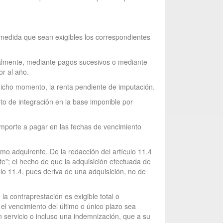
 medida que sean exigibles los correspondientes
cialmente, mediante pagos sucesivos o mediante
or al año.
dicho momento, la renta pendiente de imputación.
eto de integración en la base imponible por
 importe a pagar en las fechas de vencimiento
como adquirente. De la redacción del artículo 11.4
te”; el hecho de que la adquisición efectuada de
ulo 11.4, pues deriva de una adquisición, no de
la contraprestación es exigible total o
el vencimiento del último o único plazo sea
n servicio o incluso una indemnización, que a su