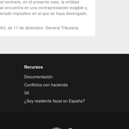
l contrario, en el presente caso, la entidad
e encuentra en una contraprestación exigible y,
l período impositivo en el que se haya devengado,
003, de 17 de diciembre, General Tributaria.
Recursos
Documentación
Conflictos con hacienda
SII
¿Soy residente fiscal en España?