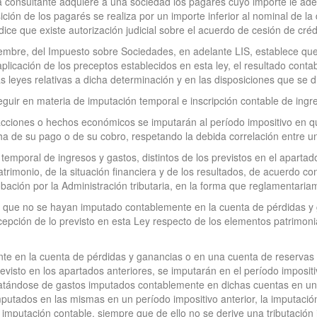
a consultante adquiere a una sociedad los pagarés cuyo importe le ade
ión de los pagarés se realiza por un importe inferior al nominal de la 
 dice que existe autorización judicial sobre el acuerdo de cesión de créd
iembre, del Impuesto sobre Sociedades, en adelante LIS, establece que
 aplicación de los preceptos establecidos en esta ley, el resultado co
 leyes relativas a dicha determinación y en las disposiciones que se d
 seguir en materia de imputación temporal e inscripción contable de ingr
nsacciones o hechos económicos se imputarán al período impositivo en 
a de su pago o de su cobro, respetando la debida correlación entre un
ón temporal de ingresos y gastos, distintos de los previstos en el aparta
trimonio, de la situación financiera y de los resultados, de acuerdo con 
bación por la Administración tributaria, en la forma que reglamentaria
os que no se hayan imputado contablemente en la cuenta de pérdidas y 
cepción de lo previsto en esta Ley respecto de los elementos patrimon
te en la cuenta de pérdidas y ganancias o en una cuenta de reservas e
evisto en los apartados anteriores, se imputarán en el período imposi
ratándose de gastos imputados contablemente en dichas cuentas en un p
utados en las mismas en un período impositivo anterior, la imputación
 imputación contable, siempre que de ello no se derive una tributación 