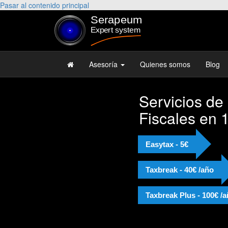
Pasar al contenido principal
Asesoría
Quienes somos
Blog
Servicios de
Fiscales en 
Easytax - 5€
Taxbreak - 40€ /año
Taxbreak Plus - 100€ /