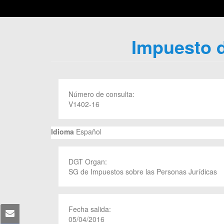
Impuesto d
Número de consulta:
V1402-16
Idioma
Español
DGT Organ:
SG de Impuestos sobre las Personas Jurídicas
Fecha salida:
05/04/2016