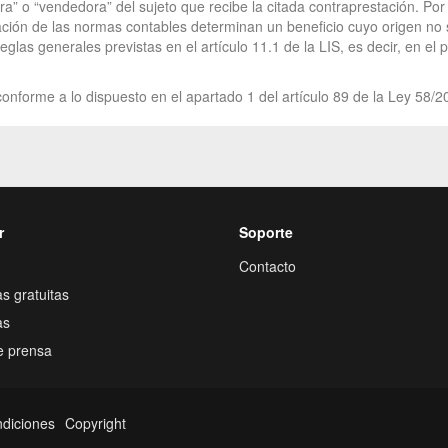
 o “vendedora” del sujeto que recibe la citada contraprestación. Por e
ción de las normas contables determinan un beneficio cuyo origen no s
glas generales previstas en el artículo 11.1 de la LIS, es decir, en e
onforme a lo dispuesto en el apartado 1 del artículo 89 de la Ley 58/2
r
Soporte
Contacto
s gratuitas
as
e prensa
ndiciones
Copyright