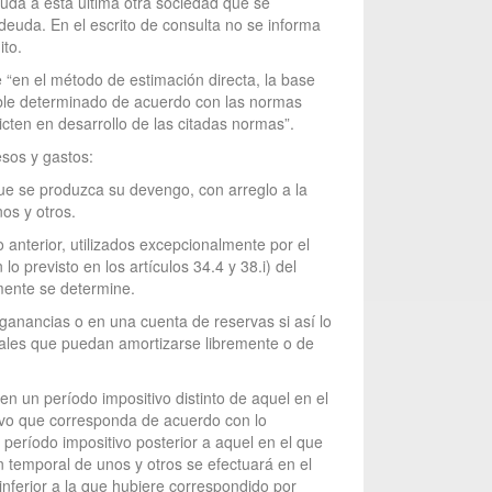
uda a esta última otra sociedad que se
deuda. En el escrito de consulta no se informa
ito.
 “en el método de estimación directa, la base
ntable determinado de acuerdo con las normas
icten en desarrollo de las citadas normas”.
esos y gastos:
que se produzca su devengo, con arreglo a la
os y otros.
do anterior, utilizados excepcionalmente por el
lo previsto en los artículos 34.4 y 38.i) del
mente se determine.
ganancias o en una cuenta de reservas si así lo
iales que puedan amortizarse libremente o de
n un período impositivo distinto de aquel en el
tivo que corresponda de acuerdo con lo
eríodo impositivo posterior a aquel en el que
 temporal de unos y otros se efectuará en el
inferior a la que hubiere correspondido por