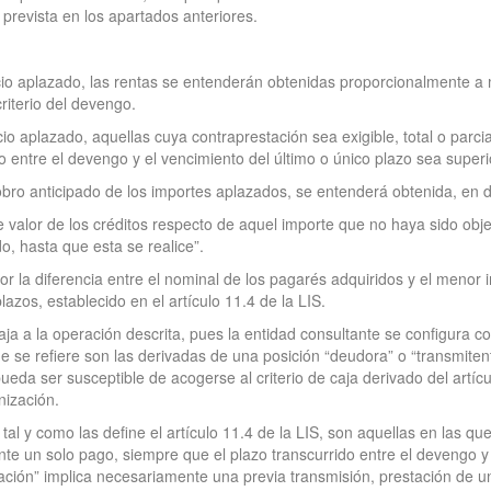
prevista en los apartados anteriores.
cio aplazado, las rentas se entenderán obtenidas proporcionalmente a
riterio del devengo.
io aplazado, aquellas cuya contraprestación sea exigible, total o par
 entre el devengo y el vencimiento del último o único plazo sea superi
bro anticipado de los importes aplazados, se entenderá obtenida, en 
e valor de los créditos respecto de aquel importe que no haya sido obj
do, hasta que esta se realice”.
por la diferencia entre el nominal de los pagarés adquiridos y el menor
azos, establecido en el artículo 11.4 de la LIS.
 caja a la operación descrita, pues la entidad consultante se configura 
e se refiere son las derivadas de una posición “deudora” o “transmiten
eda ser susceptible de acogerse al criterio de caja derivado del artíc
nización.
l y como las define el artículo 11.4 de la LIS, son aquellas en las que 
e un solo pago, siempre que el plazo transcurrido entre el devengo y 
tación” implica necesariamente una previa transmisión, prestación de u