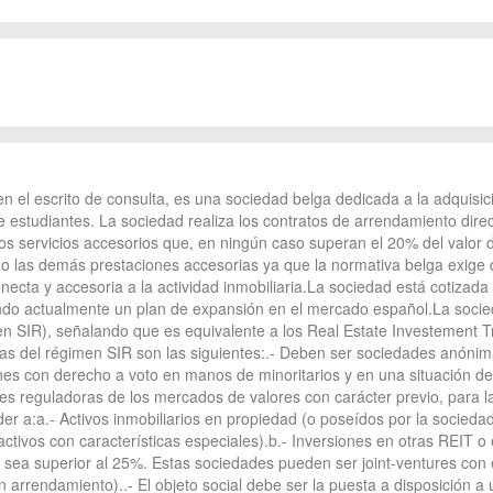
n el escrito de consulta, es una sociedad belga dedicada a la adquisi
estudiantes. La sociedad realiza los contratos de arrendamiento direc
os servicios accesorios que, en ningún caso superan el 20% del valor 
do las demás prestaciones accesorias ya que la normativa belga exige 
onecta y accesoria a la actividad inmobiliaria.La sociedad está cotizada
ndo actualmente un plan de expansión en el mercado español.La socied
n SIR), señalando que es equivalente a los Real Estate Investement Tr
icas del régimen SIR son las siguientes:.- Deben ser sociedades anónim
nes con derecho a voto en manos de minoritarios y en una situación de
es reguladoras de los mercados de valores con carácter previo, para la 
r a:a.- Activos inmobiliarios en propiedad (o poseídos por la sociedad
tivos con características especiales).b.- Inversiones en otras REIT o
ón sea superior al 25%. Estas sociedades pueden ser joint-ventures con 
n arrendamiento)..- El objeto social debe ser la puesta a disposición a 