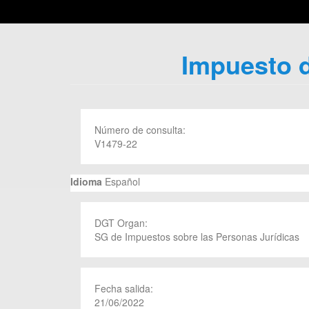
Impuesto d
Número de consulta:
V1479-22
Idioma
Español
DGT Organ:
SG de Impuestos sobre las Personas Jurídicas
Fecha salida:
21/06/2022