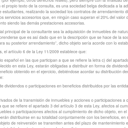
es (por ejemplo, otros derechos reales), pero siempre con la finalidad d
n el propio texto de la consulta, es una sociedad belga dedicada a la a
estudiantes, realizando la sociedad los contratos de arrendamiento di
os servicios accesorios que, en ningún caso superan el 20% del valor 
ento siendo las demás prestaciones accesorias.
cial principal de la consultante sea la adquisición de inmuebles de nat
sprenderse que es así dado que en la descripción que se hace de la so
a su posterior arrendamiento”, dicho objeto sería acorde con lo establ
os, el artículo 6 de la Ley 11/2009 establece que:
io español en las que participan a que se refiere la letra c) del aparta
ablecido en esta Ley, estarán obligadas a distribuir en forma de dividen
eficio obtenido en el ejercicio, debiéndose acordar su distribución de
e:
e dividendos o participaciones en beneficios distribuidos por las entida
rivados de la transmisión de inmuebles y acciones o participaciones a qu
 que se refiere el apartado 3 del artículo 3 de esta Ley, afectos al cump
uebles o participaciones afectos al cumplimiento de dicho objeto, en el 
erán distribuirse en su totalidad conjuntamente con los beneficios, en
s objeto de reinversión se transmiten antes del plazo de mantenimiento e