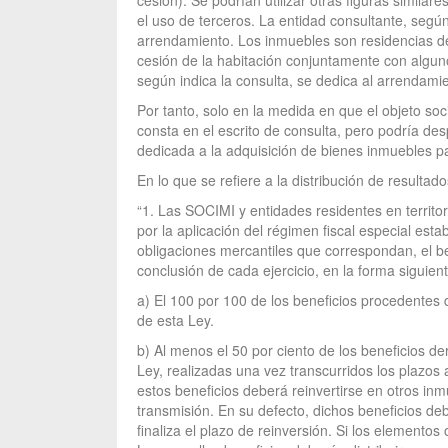
cesión). Se podrían utilizar otras figuras similar
el uso de terceros. La entidad consultante, segú
arrendamiento. Los inmuebles son residencias de 
cesión de la habitación conjuntamente con algun
según indica la consulta, se dedica al arrendami
Por tanto, solo en la medida en que el objeto so
consta en el escrito de consulta, pero podría de
dedicada a la adquisición de bienes inmuebles par
En lo que se refiere a la distribución de resultad
“1. Las SOCIMI y entidades residentes en territor
por la aplicación del régimen fiscal especial est
obligaciones mercantiles que correspondan, el ben
conclusión de cada ejercicio, en la forma siguient
a) El 100 por 100 de los beneficios procedentes d
de esta Ley.
b) Al menos el 50 por ciento de los beneficios de
Ley, realizadas una vez transcurridos los plazos a
estos beneficios deberá reinvertirse en otros inm
transmisión. En su defecto, dichos beneficios deb
finaliza el plazo de reinversión. Si los elemento