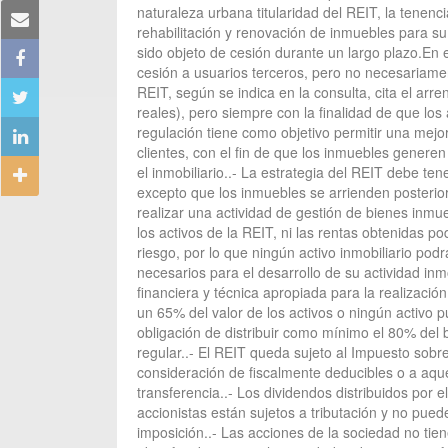
naturaleza urbana titularidad del REIT, la tenen
rehabilitación y renovación de inmuebles para su p
sido objeto de cesión durante un largo plazo.En 
cesión a usuarios terceros, pero no necesariamen
REIT, según se indica en la consulta, cita el arr
reales), pero siempre con la finalidad de que los
regulación tiene como objetivo permitir una mejor
clientes, con el fin de que los inmuebles generen
el inmobiliario..- La estrategia del REIT debe te
excepto que los inmuebles se arrienden posteri
realizar una actividad de gestión de bienes inmue
los activos de la REIT, ni las rentas obtenidas p
riesgo, por lo que ningún activo inmobiliario pod
necesarios para el desarrollo de su actividad inm
financiera y técnica apropiada para la realizaci
un 65% del valor de los activos o ningún activo 
obligación de distribuir como mínimo el 80% del 
regular..- El REIT queda sujeto al Impuesto sobr
consideración de fiscalmente deducibles o a aqu
transferencia..- Los dividendos distribuidos por 
accionistas están sujetos a tributación y no pu
imposición..- Las acciones de la sociedad no tie