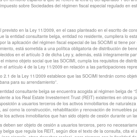
l Impuesto sobre Sociedades del régimen fiscal especial regulado en est
al previsto en la Ley 11/2009, en el caso planteado en el escrito de consu
que la entidad consultante belga, entidad no residente, cumpliera lo est
 por la aplicación del régimen fiscal especial de las SOCIMI si tiene por 
nto, está sometida a una política obligatoria de distribución de benefi
lecidos en el artículo 3 de dicha Ley y, además, está íntegramente par
 mismo objeto social que las SOCIMI, cumpla los requisitos de distribuc
n el artículo 4 de la Ley 11/2009 en relación a las participaciones repre
ículo 2.1 de la Ley 11/2009 establece que las SOCIMI tendrán como objeto 
bana para su arrendamiento”.
a entidad consultante belga se encuentra acogida al régimen belga de 
ente a los Real Estate Investement Trust (REIT) existentes en otros pa
posición a usuarios terceros de los activos inmobiliarios de naturaleza 
 así como la construcción, rehabilitación y renovación de inmuebles para
de los activos inmobiliarios que han sido objeto de cesión durante un la
s deben ser objeto de cesión a usuarios terceros, pero no necesariam
y belga que regula los REIT, según dice el texto de la consulta, cita 