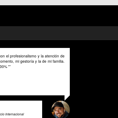
mad in Spain I could benefit much from
ovided in English as Unfortunately I
anish and this makes it a unique and
r all expats in Spain. Pratsglas is an
 advice expert system that goes above
ovide its users with valuable insights
e & Big Data Expert