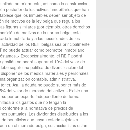
etallado anteriormente, así como la construcción,
ión posterior de los activos inmobiliarios que han
establece que los inmuebles deben ser objeto de
n de motivos de la ley belga que regula los
ras figuras similares (por ejemplo, otros derechos
xposición de motivos de la norma belga, esta
cado inmobiliario y a las necesidades de los
a actividad de los REIT belgas sea principalmente
EIT no puede actuar como promotor inmobiliario,
réstamos..- Excepcionalmente, el REIT podrá
jo gestión no podrá superar el 10% del valor de
ebe seguir una política de diversificación del
be disponer de los medios materiales y personales
 una organización contable, administrativa,
de tener. Así, la deuda no puede suponer más de
5% del valor de mercado del activo..- Existe una
rarse por un experto independiente de forma
mitada a los gastos que no tengan la
o conforme a la normativa de precios de
ones puntuales. Los dividendos distribuidos a los
n de beneficios que hayan estado sujetos a
zada en el mercado belga, sus accionistas están