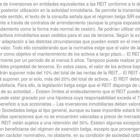
cia de inversiones en entidades equivalentes a las REIT conforme a lo d
osterior utilización en la actividad inmobiliaria. Se permite la transmis
este sentido, el texto de la consulta señala que el régimen belga SIR 
te a través de contratos de arrendamiento (aunque la propia exposició
endamiento como la forma más normal de cesión). Se podrían utilizar ot
 activos inmobiliarios sean cedidos para el uso de terceros. Según la e
 adaptación a las distintas circunstancias que pueden existir en el mer
 valor. Todo ello considerando que la normativa exige que el valor de l
ner como objetivo el mantenimiento de los activos a largo plazo..- El R
ormente por un período de al menos 5 años. Tampoco puede realizar p
bles propiedad de terceros. En estos casos, el valor de los activos ba
odrán suponer más del 10% del total de las rentas de la REIT..- El REIT d
rá suponer, por sí solo, más del 20% del total de activos..- El REIT de
obiliaria. Para ello, la legislación belga exige que el REIT disponga de
ón de su actividad..- Existen límites al endeudamiento que el REIT pue
puede estar gravado por una hipoteca cuya responsabilidad exceda el 7
beneficio a sus accionistas..- Las inversiones inmobiliarias deben valo
e Sociedades belga al tipo general, aunque su base imponible estará li
ellas operaciones que no se encuentren valoradas a precio de mercad
el REIT están sujetos a una retención del 30%. Existen algunas excepci
eden beneficiarse del régimen de exención belga, excepto que provenga
nen carácter nominativo, no obstante, en su condición de sociedad coti