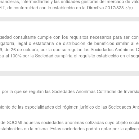
inancieras, intermediarias y las entidades gestoras del mercado de valor
EIT, de conformidad con lo establecido en la Directiva 2017/828.</p>
edad consultante cumple con los requisitos necesarios para ser cons
igatoria, legal o estatutaria de distribución de beneficios similar a
009, de 26 de octubre, por la que se regulan las Sociedades Anónimas C
da al 100% por la Sociedad cumpliría el requisito establecido en el seg
e, por la que se regulan las Sociedades Anónimas Cotizadas de Inversi
imiento de las especialidades del régimen jurídico de las Sociedades 
n de SOCIMI aquellas sociedades anónimas cotizadas cuyo objeto social p
stablecidos en la misma. Estas sociedades podrán optar por la aplicaci