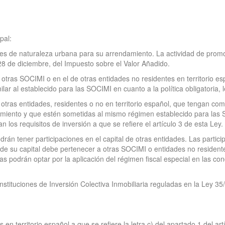
pal:
s de naturaleza urbana para su arrendamiento. La actividad de promoci
28 de diciembre, del Impuesto sobre el Valor Añadido.
e otras SOCIMI o en el de otras entidades no residentes en territorio 
r al establecido para las SOCIMI en cuanto a la política obligatoria, le
 otras entidades, residentes o no en territorio español, que tengan como
iento y que estén sometidas al mismo régimen establecido para las SOC
n los requisitos de inversión a que se refiere el artículo 3 de esta Ley.
drán tener participaciones en el capital de otras entidades. Las partici
de su capital debe pertenecer a otras SOCIMI o entidades no residentes
as podrán optar por la aplicación del régimen fiscal especial en las con
nstituciones de Inversión Colectiva Inmobiliaria reguladas en la Ley 3
en territorio español a que se refiere la letra c) del apartado 1 del ar