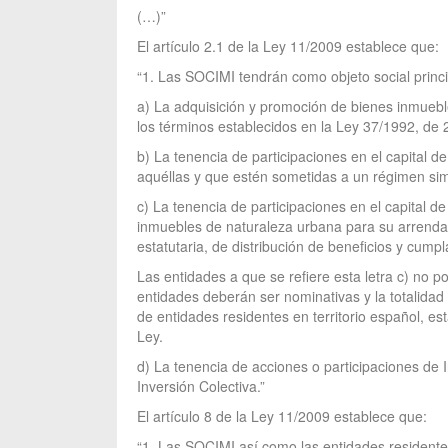
(…)”
El artículo 2.1 de la Ley 11/2009 establece que:
“1. Las SOCIMI tendrán como objeto social princi
a) La adquisición y promoción de bienes inmueble
los términos establecidos en la Ley 37/1992, de 
b) La tenencia de participaciones en el capital d
aquéllas y que estén sometidas a un régimen simila
c) La tenencia de participaciones en el capital de
inmuebles de naturaleza urbana para su arrendam
estatutaria, de distribución de beneficios y cumpla
Las entidades a que se refiere esta letra c) no po
entidades deberán ser nominativas y la totalidad 
de entidades residentes en territorio español, est
Ley.
d) La tenencia de acciones o participaciones de I
Inversión Colectiva.”
El artículo 8 de la Ley 11/2009 establece que:
“1. Las SOCIMI así como las entidades residentes 