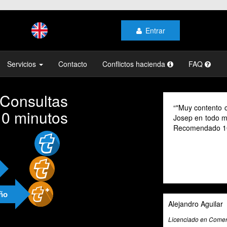
Entrar
Servicios
Contacto
Conflictos hacienda
FAQ
 Consultas
As a digital no
10 minutos
their advice pr
cannot speak Sp
valuable tool fo
exceptional tax
and beyond to pr
and guidance.
año
Ali Roghani
Artificial Intelligenc