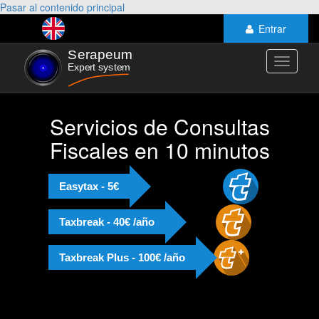
Pasar al contenido principal
Entrar
Toggle
navigati
Servicios de Consultas
Fiscales en 10 minutos
Easytax - 5€
Taxbreak - 40€ /año
Taxbreak Plus - 100€ /año