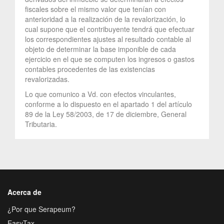
fiscales sobre el mismo valor que tenían con
anterioridad a la realización de la revalorización, lo
cual supone que el contribuyente tendrá que efectuar
los correspondientes ajustes al resultado contable al
objeto de determinar la base imponible de cada
ejercicio en el que se computen los ingresos o gastos
contables procedentes de las existencias
revalorizadas.
Lo que comunico a Vd. con efectos vinculantes,
conforme a lo dispuesto en el apartado 1 del artículo
89 de la Ley 58/2003, de 17 de diciembre, General
Tributaria.
Acerca de
¿Por que Serapeum?
EasyTax