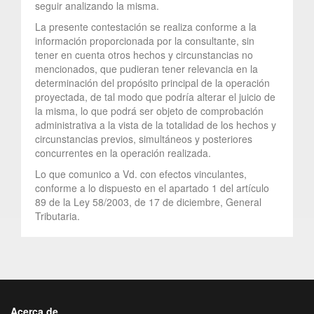
seguir analizando la misma.
La presente contestación se realiza conforme a la
información proporcionada por la consultante, sin
tener en cuenta otros hechos y circunstancias no
mencionados, que pudieran tener relevancia en la
determinación del propósito principal de la operación
proyectada, de tal modo que podría alterar el juicio de
la misma, lo que podrá ser objeto de comprobación
administrativa a la vista de la totalidad de los hechos y
circunstancias previos, simultáneos y posteriores
concurrentes en la operación realizada.
Lo que comunico a Vd. con efectos vinculantes,
conforme a lo dispuesto en el apartado 1 del artículo
89 de la Ley 58/2003, de 17 de diciembre, General
Tributaria.
Acerca de