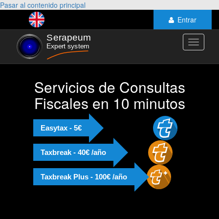
Pasar al contenido principal
Entrar
Toggle
navigati
Servicios de Consultas
Fiscales en 10 minutos
Easytax - 5€
Taxbreak - 40€ /año
Taxbreak Plus - 100€ /año