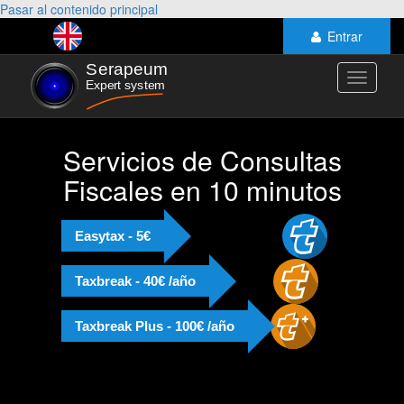
Pasar al contenido principal
Entrar
Toggle
navigati
Servicios de Consultas
Fiscales en 10 minutos
Easytax - 5€
Taxbreak - 40€ /año
Taxbreak Plus - 100€ /año