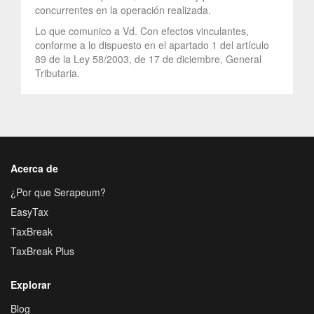
concurrentes en la operación realizada.
Lo que comunico a Vd. Con efectos vinculantes,
conforme a lo dispuesto en el apartado 1 del artículo
89 de la Ley 58/2003, de 17 de diciembre, General
Tributaria.
Acerca de
¿Por que Serapeum?
EasyTax
TaxBreak
TaxBreak Plus
Explorar
Blog