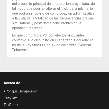
del propósito principal de la operación proyectada, de
tal modo que podrían alterar el juicio de la misma, lo
que podrá ser objeto de comprobación administrativa,
a la vista de la totalidad de las circunstancias previas,
simultáneas y posteriores concurrentes en la
operación realizada.
Lo que comunico a Vd. con efectos vinculantes,
conforme a lo dispuesto en el apartado 1 del artículo
89 de la Ley 58/2003, de 17 de diciembre, General
Tributaria.
Acerca de
¿Por que Serapeum?
EasyTax
TaxBreak