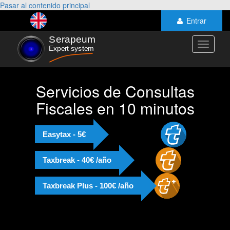
Pasar al contenido principal
Entrar
Toggle
navigati
Servicios de Consultas
Fiscales en 10 minutos
Easytax - 5€
Taxbreak - 40€ /año
Taxbreak Plus - 100€ /año