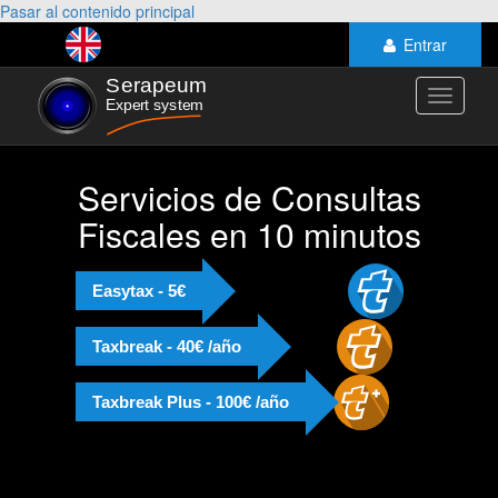
Pasar al contenido principal
Entrar
Toggle
navigati
Servicios de Consultas
Fiscales en 10 minutos
Easytax - 5€
Taxbreak - 40€ /año
Taxbreak Plus - 100€ /año